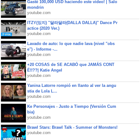
Gasté 100,000 USD haciendo este video! | Salo
mondrin
youtube.com
ITZY(있지) "달라달라(DALLA DALLA)" Dance Pr
actice (2020 Ver.)
youtube.com
Lavado de auto: lo que nadie lava (nivel "obs
e") - Informe -...
youtube.com
+20 COSAS de SE ACABÓ que JAMÁS CONT
É!!??| Katie Angel
youtube.com
Yanina Latorre rompió en llanto al ver la angu
stia de Lola L...
youtube.com
Ke Personajes - Justo a Tiempo (Versión Cum
bia)
youtube.com
Brawl Stars: Brawl Talk - Summer of Monsters!
youtube.com