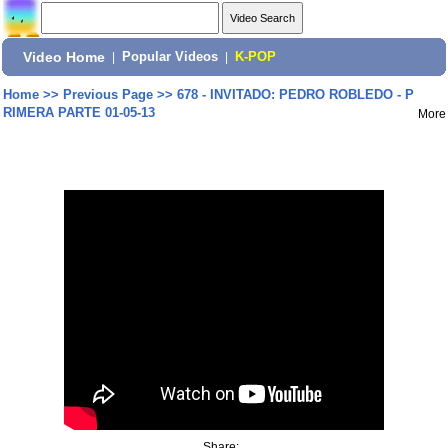
Video Home
|
Popular Videos
|
K-POP
Home
>>
Previous Page
>>
678 - INVITADO: PEDRO ROBLEDO - P
RIMERA PARTE 01-05-13
More
Share: