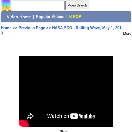
Video Home
|
Popular Videos
|
K-POP
Home
>>
Previous Page
>>
NASA SDO - Rolling Wave, May 1, 201
3
More
Share: