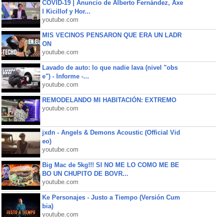
COVID-19 | Anuncio de Alberto Fernández, Axe
l Kicillof y Hor...
youtube.com
MIS VECINOS PENSARON QUE ERA UN LADR
ON
youtube.com
Lavado de auto: lo que nadie lava (nivel "obs
e") - Informe -...
youtube.com
REMODELANDO MI HABITACIÓN: EXTREMO
youtube.com
jxdn - Angels & Demons Acoustic (Official Vid
eo)
youtube.com
Big Mac de 5kg!!! SI NO ME LO COMO ME BE
BO UN CHUPITO DE BOVR...
youtube.com
Ke Personajes - Justo a Tiempo (Versión Cum
bia)
youtube.com