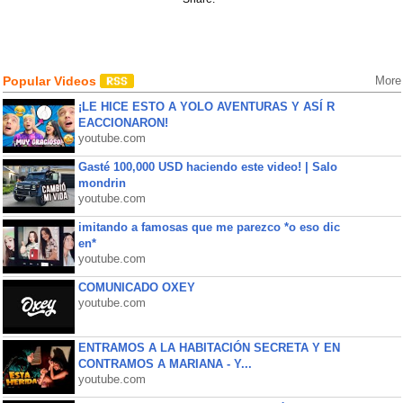
Popular Videos
More
¡LE HICE ESTO A YOLO AVENTURAS Y ASÍ R
EACCIONARON!
youtube.com
Gasté 100,000 USD haciendo este video! | Salo
mondrin
youtube.com
imitando a famosas que me parezco *o eso dic
en*
youtube.com
COMUNICADO OXEY
youtube.com
ENTRAMOS A LA HABITACIÓN SECRETA Y EN
CONTRAMOS A MARIANA - Y...
youtube.com