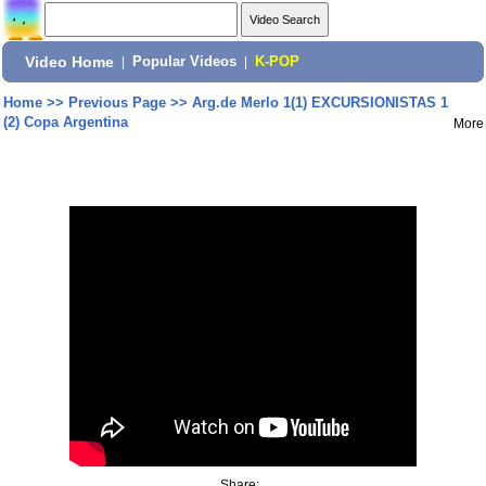
Video Home
|
Popular Videos
|
K-POP
Home
>>
Previous Page
>>
Arg.de Merlo 1(1) EXCURSIONISTAS 1
(2) Copa Argentina
More
Share: