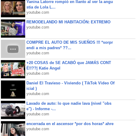
Yanina Latorre rompió en llanto al ver la angu
stia de Lola L...
youtube.com
REMODELANDO MI HABITACIÓN: EXTREMO
youtube.com
COMPRE EL AUTO DE MIS SUEÑOS !!! *sorpr
endi a mis padres* ??...
youtube.com
+20 COSAS de SE ACABÓ que JAMÁS CONT
É!!??| Katie Angel
youtube.com
Daniel El Travieso - Viviendo ( TikTok Video Of
icial )
youtube.com
Lavado de auto: lo que nadie lava (nivel "obs
e") - Informe -...
youtube.com
encerrada en el ascensor *por dos horas* ahre
youtube.com