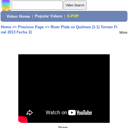
Video Home
|
Popular Videos
|
K-POP
Home
>>
Previous Page
>>
River Plate vs Quilmes (1-1) Torneo Fi
nal 2013 Fecha 11
More
Share: