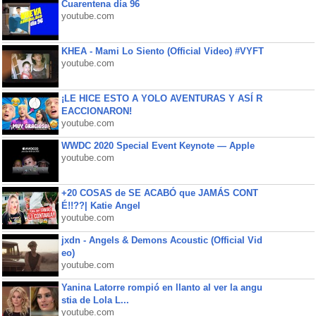
Cuarentena día 96
youtube.com
KHEA - Mami Lo Siento (Official Video) #VYFT
youtube.com
¡LE HICE ESTO A YOLO AVENTURAS Y ASÍ R
EACCIONARON!
youtube.com
WWDC 2020 Special Event Keynote — Apple
youtube.com
+20 COSAS de SE ACABÓ que JAMÁS CONT
É!!??| Katie Angel
youtube.com
jxdn - Angels & Demons Acoustic (Official Vid
eo)
youtube.com
Yanina Latorre rompió en llanto al ver la angu
stia de Lola L...
youtube.com