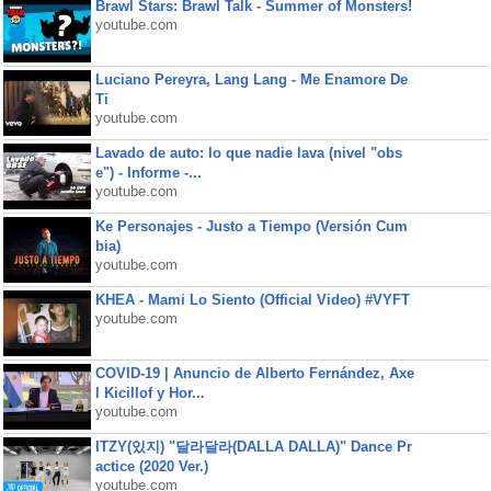
Brawl Stars: Brawl Talk - Summer of Monsters!
youtube.com
Luciano Pereyra, Lang Lang - Me Enamore De
Ti
youtube.com
Lavado de auto: lo que nadie lava (nivel "obs
e") - Informe -...
youtube.com
Ke Personajes - Justo a Tiempo (Versión Cum
bia)
youtube.com
KHEA - Mami Lo Siento (Official Video) #VYFT
youtube.com
COVID-19 | Anuncio de Alberto Fernández, Axe
l Kicillof y Hor...
youtube.com
ITZY(있지) "달라달라(DALLA DALLA)" Dance Pr
actice (2020 Ver.)
youtube.com