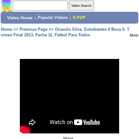
Video Home
|
Popular Videos
|
K-POP
Home
>>
Previous Page
>>
Ocasión Silva. Estudiantes 0 Boca 0. T
orneo Final 2013. Fecha 11. Fútbol Para Todos
More
Share: