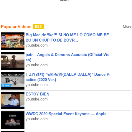
Popular Videos
More
Big Mac de 5kg!!! SI NO ME LO COMO ME BE
BO UN CHUPITO DE BOVR...
youtube.com
jxdn - Angels & Demons Acoustic (Official Vid
eo)
youtube.com
ITZY(있지) "달라달라(DALLA DALLA)" Dance Pr
actice (2020 Ver.)
youtube.com
ESTOY BIEN
youtube.com
WWDC 2020 Special Event Keynote — Apple
youtube.com