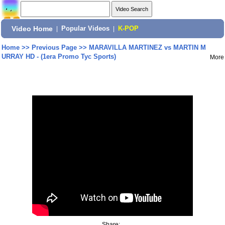
Video Home
|
Popular Videos
|
K-POP
Home
>>
Previous Page
>>
MARAVILLA MARTINEZ vs MARTIN M
URRAY HD - (1era Promo Tyc Sports)
More
Share: