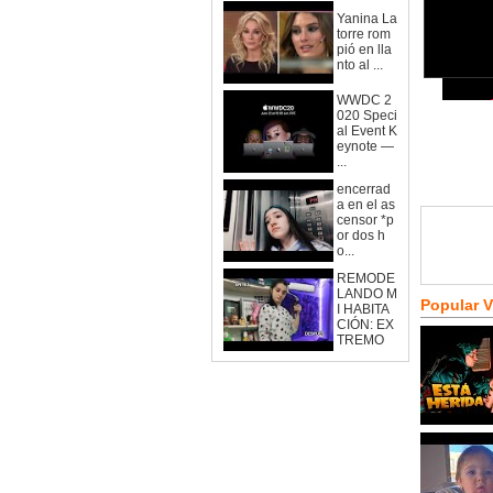
Yanina La
torre rom
pió en lla
nto al ...
WWDC 2
020 Speci
al Event K
eynote —
...
encerrad
a en el as
censor *p
or dos h
o...
REMODE
LANDO M
Popular 
I HABITA
CIÓN: EX
TREMO