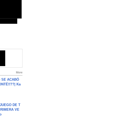
More
e SE ACABÓ
NTÉ!!??| Ka
JUEGO DE T
PRIMERA VE
o