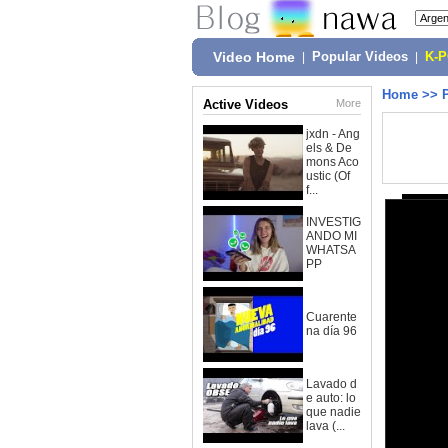
Video Home
|
Popular Videos
|
K-
Home
>>
Active Videos
More
jxdn - Ang
els & De
mons Aco
ustic (Of
f...
INVESTIG
ANDO MI
WHATSA
PP
Cuarente
na día 96
Lavado d
e auto: lo
que nadie
lava (...