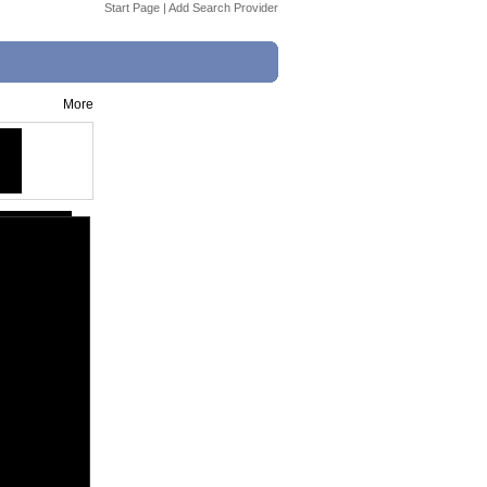
Start Page
|
Add Search Provider
More