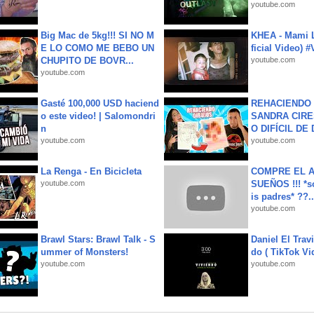
youtube.com
Big Mac de 5kg!!! SI NO M
KHEA - Mami L
E LO COMO ME BEBO UN
ficial Video) 
CHUPITO DE BOVR...
youtube.com
youtube.com
Gasté 100,000 USD haciend
REHACIENDO 
o este video! | Salomondri
SANDRA CIRE
n
O DIFÍCIL DE 
youtube.com
youtube.com
La Renga - En Bicicleta
COMPRE EL A
youtube.com
SUEÑOS !!! *s
is padres* ??..
youtube.com
Brawl Stars: Brawl Talk - S
Daniel El Trav
ummer of Monsters!
do ( TikTok Vid
youtube.com
youtube.com