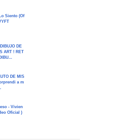
o Siento (Of
#VYFT
DIBUJO DE
S ART ! RET
DIBU...
UTO DE MIS
orprendi a m
.
ieso - Vivien
eo Oficial )