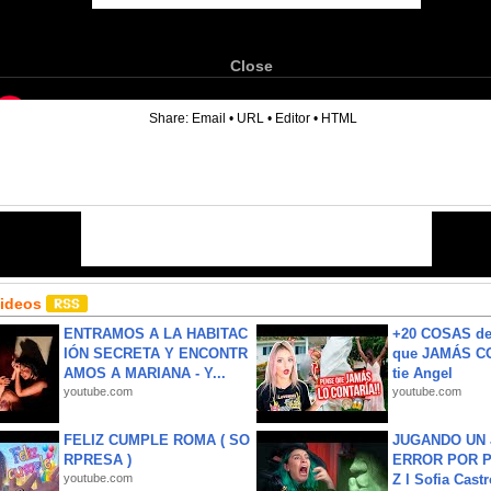
Close
6
Share:
Email
•
URL
•
Editor
•
HTML
Videos
ENTRAMOS A LA HABITAC
+20 COSAS d
IÓN SECRETA Y ENCONTR
que JAMÁS CO
AMOS A MARIANA - Y...
tie Angel
youtube.com
youtube.com
FELIZ CUMPLE ROMA ( SO
JUGANDO UN 
RPRESA )
ERROR POR 
youtube.com
Z l Sofia Castr