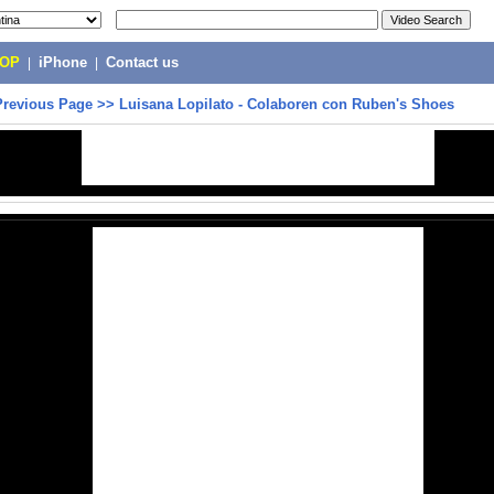
POP
|
iPhone
|
Contact us
Previous Page
>>
Luisana Lopilato - Colaboren con Ruben's Shoes