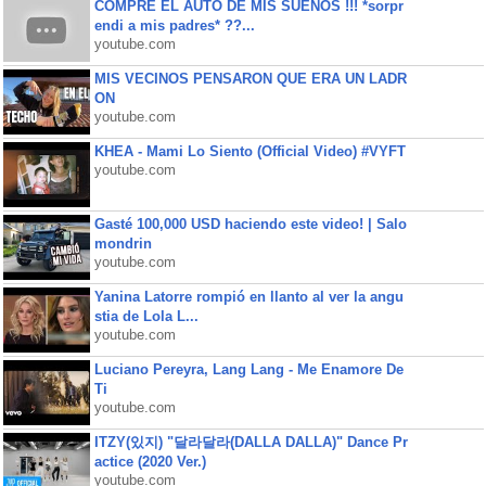
COMPRE EL AUTO DE MIS SUEÑOS !!! *sorpr
endi a mis padres* ??...
youtube.com
MIS VECINOS PENSARON QUE ERA UN LADR
ON
youtube.com
KHEA - Mami Lo Siento (Official Video) #VYFT
youtube.com
Gasté 100,000 USD haciendo este video! | Salo
mondrin
youtube.com
Yanina Latorre rompió en llanto al ver la angu
stia de Lola L...
youtube.com
Luciano Pereyra, Lang Lang - Me Enamore De
Ti
youtube.com
ITZY(있지) "달라달라(DALLA DALLA)" Dance Pr
actice (2020 Ver.)
youtube.com