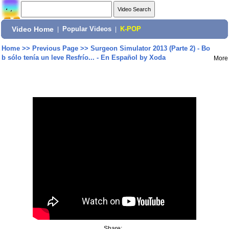
Video Home
|
Popular Videos
|
K-POP
Home
>>
Previous Page
>>
Surgeon Simulator 2013 (Parte 2) - Bo
b sólo tenía un leve Resfrío... - En Español by Xoda
More
Share: