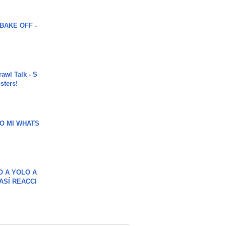
BAKE OFF -
rawl Talk - S
sters!
O MI WHATS
O A YOLO A
ASÍ REACCI