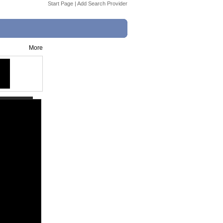
Start Page
|
Add Search Provider
More