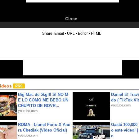
Close
6
Share:
Email
•
URL
•
Editor
•
HTML
Videos
Big Mac de 5kg!!! SI NO M
Daniel El Trav
E LO COMO ME BEBO UN
do ( TikTok Vid
CHUPITO DE BOVR...
youtube.com
youtube.com
ROMA - Lionel Ferro X Ami
Gasté 100,000
ra Chediak (Video Oficial)
o este video! 
youtube.com
n