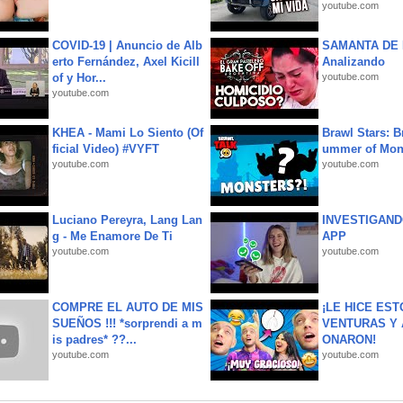
youtube.com
COVID-19 | Anuncio de Alb
SAMANTA DE 
erto Fernández, Axel Kicill
Analizando
of y Hor...
youtube.com
youtube.com
KHEA - Mami Lo Siento (Of
Brawl Stars: B
ficial Video) #VYFT
ummer of Mon
youtube.com
youtube.com
Luciano Pereyra, Lang Lan
INVESTIGAND
g - Me Enamore De Ti
APP
youtube.com
youtube.com
COMPRE EL AUTO DE MIS
¡LE HICE EST
SUEÑOS !!! *sorprendi a m
VENTURAS Y 
is padres* ??...
ONARON!
youtube.com
youtube.com