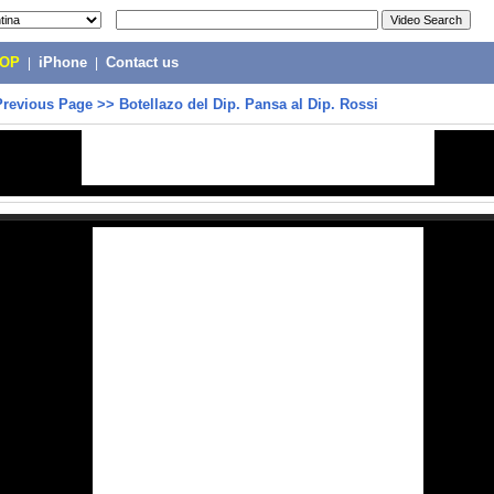
POP
|
iPhone
|
Contact us
Previous Page
>>
Botellazo del Dip. Pansa al Dip. Rossi