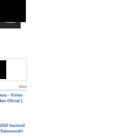
More
ieso - Vivien
eo Oficial )
 USD haciend
| Salomondri