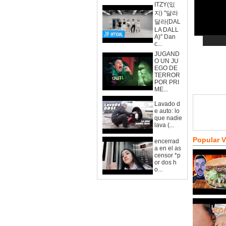
ITZY(있
지) "달라
달라(DAL
LA DALL
A)" Dan
c...
JUGAND
O UN JU
EGO DE
TERROR
POR PRI
ME...
Lavado d
e auto: lo
que nadie
lava (...
Popular 
encerrad
a en el as
censor *p
or dos h
o...