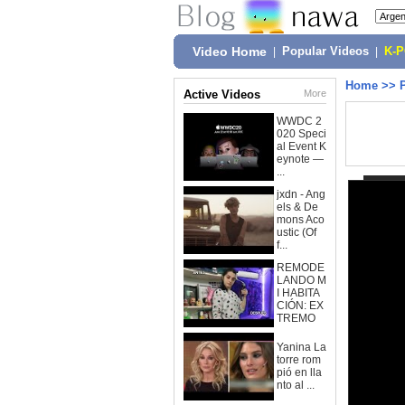
Video Home
|
Popular Videos
|
K-
Home
>>
Active Videos
More
WWDC 2
020 Speci
al Event K
eynote —
...
jxdn - Ang
els & De
mons Aco
ustic (Of
f...
REMODE
LANDO M
I HABITA
CIÓN: EX
TREMO
Yanina La
torre rom
pió en lla
nto al ...