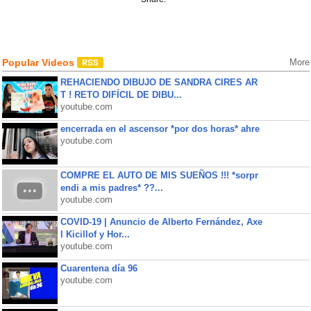
Popular Videos
More
REHACIENDO DIBUJO DE SANDRA CIRES AR
T ! RETO DIFÍCIL DE DIBU...
youtube.com
encerrada en el ascensor *por dos horas* ahre
youtube.com
COMPRE EL AUTO DE MIS SUEÑOS !!! *sorpr
endi a mis padres* ??...
youtube.com
COVID-19 | Anuncio de Alberto Fernández, Axe
l Kicillof y Hor...
youtube.com
Cuarentena día 96
youtube.com