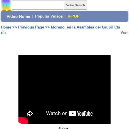
Video Home
|
Popular Videos
|
K-POP
Home
>>
Previous Page
>>
Moreno, en la Asamblea del Grupo Cla
rín
More
Share: