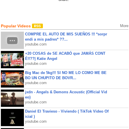
Popular Videos
More
COMPRE EL AUTO DE MIS SUEÑOS !!! *sorpr
endi a mis padres* ??...
youtube.com
+20 COSAS de SE ACABÓ que JAMÁS CONT
É!!??| Katie Angel
youtube.com
Big Mac de 5kg!!! SI NO ME LO COMO ME BE
BO UN CHUPITO DE BOVR...
youtube.com
jxdn - Angels & Demons Acoustic (Official Vid
eo)
youtube.com
Daniel El Travieso - Viviendo ( TikTok Video Of
icial )
youtube.com