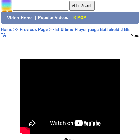
Video Home
|
Popular Videos
|
K-POP
Home
>>
Previous Page
>>
El Ultimo Player juega Battlefield 3 BE
TA
More
Share: