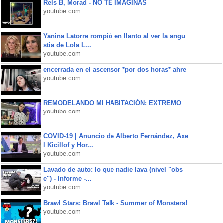
Rels B, Morad - NO TE IMAGINAS
youtube.com
Yanina Latorre rompió en llanto al ver la angu
stia de Lola L...
youtube.com
encerrada en el ascensor *por dos horas* ahre
youtube.com
REMODELANDO MI HABITACIÓN: EXTREMO
youtube.com
COVID-19 | Anuncio de Alberto Fernández, Axe
l Kicillof y Hor...
youtube.com
Lavado de auto: lo que nadie lava (nivel "obs
e") - Informe -...
youtube.com
Brawl Stars: Brawl Talk - Summer of Monsters!
youtube.com