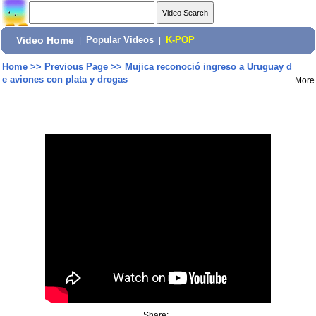
Video Home
|
Popular Videos
|
K-POP
Home
>>
Previous Page
>>
Mujica reconoció ingreso a Uruguay d
e aviones con plata y drogas
More
Share: