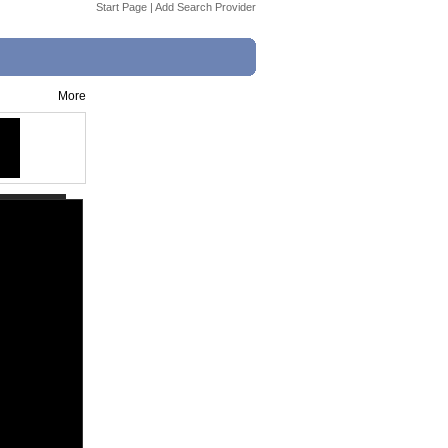
Start Page
|
Add Search Provider
More