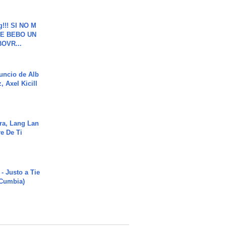
g!!! SI NO M
E BEBO UN
OVR...
uncio de Alb
, Axel Kicill
ra, Lang Lan
e De Ti
- Justo a Tie
 Cumbia)