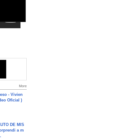
More
ieso - Vivien
eo Oficial )
UTO DE MIS
orprendi a m
.