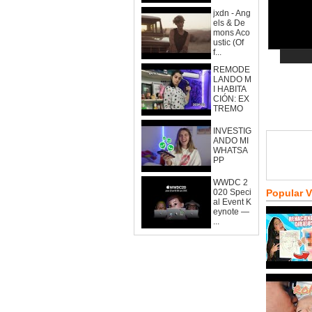
jxdn - Ang
els & De
mons Aco
ustic (Of
f...
REMODE
LANDO M
I HABITA
CIÓN: EX
TREMO
INVESTIG
ANDO MI
WHATSA
PP
WWDC 2
020 Speci
Popular 
al Event K
eynote —
...