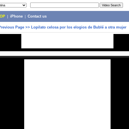
POP
|
iPhone
|
Contact us
Previous Page
>>
Lopilato celosa por los elogios de Bublé a otra mujer