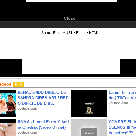
Close
6
Share:
Email
•
URL
•
Editor
•
HTML
Videos
REHACIENDO DIBUJO DE
Daniel El Trav
SANDRA CIRES ART ! RET
do ( TikTok Vid
O DIFÍCIL DE DIBU...
youtube.com
youtube.com
ROMA - Lionel Ferro X Ami
COMPRE EL A
ra Chediak (Video Oficial)
SUEÑOS !!! *s
youtube.com
is padres* ??..