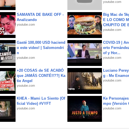
youtube.com
SAMANTA DE BAKE OFF -
Big Mac de 5k
Analizando
E LO COMO M
youtube.com
CHUPITO DE B
youtube.com
Gasté 100,000 USD haciend
COVID-19 | An
o este video! | Salomondri
erto Fernández
n
of y Hor...
youtube.com
youtube.com
+20 COSAS de SE ACABÓ
Luciano Perey
que JAMÁS CONTÉ!!??| Ka
g - Me Enamor
tie Angel
youtube.com
youtube.com
KHEA - Mami Lo Siento (Of
Ke Personajes 
ficial Video) #VYFT
mpo (Versión
youtube.com
youtube.com