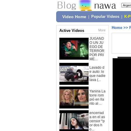
Video Home
|
Popular Videos
|
K-
Home
>>
Active Videos
More
JUGAND
O UN JU
EGO DE
TERROR
POR PRI
ME...
Lavado d
e auto: lo
que nadie
lava (...
Yanina La
torre rom
pió en lla
nto al ...
encerrad
a en el as
censor *p
or dos h
o...