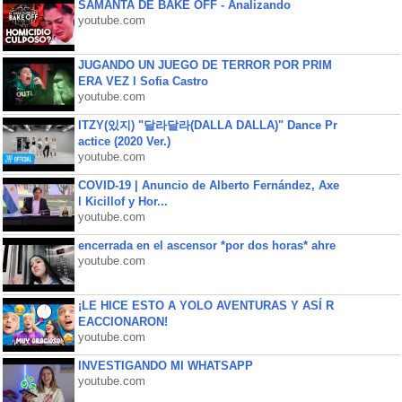
SAMANTA DE BAKE OFF - Analizando
youtube.com
JUGANDO UN JUEGO DE TERROR POR PRIM
ERA VEZ l Sofia Castro
youtube.com
ITZY(있지) "달라달라(DALLA DALLA)" Dance Pr
actice (2020 Ver.)
youtube.com
COVID-19 | Anuncio de Alberto Fernández, Axe
l Kicillof y Hor...
youtube.com
encerrada en el ascensor *por dos horas* ahre
youtube.com
¡LE HICE ESTO A YOLO AVENTURAS Y ASÍ R
EACCIONARON!
youtube.com
INVESTIGANDO MI WHATSAPP
youtube.com