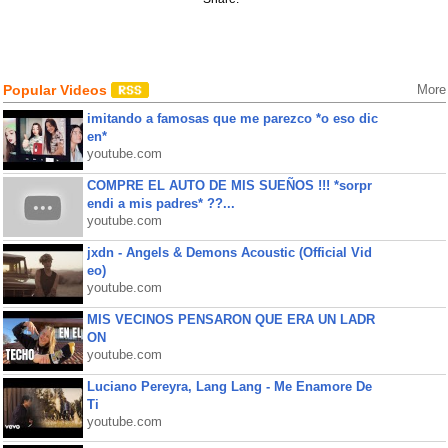
Popular Videos
More
imitando a famosas que me parezco *o eso dic
en*
youtube.com
COMPRE EL AUTO DE MIS SUEÑOS !!! *sorpr
endi a mis padres* ??...
youtube.com
jxdn - Angels & Demons Acoustic (Official Vid
eo)
youtube.com
MIS VECINOS PENSARON QUE ERA UN LADR
ON
youtube.com
Luciano Pereyra, Lang Lang - Me Enamore De
Ti
youtube.com