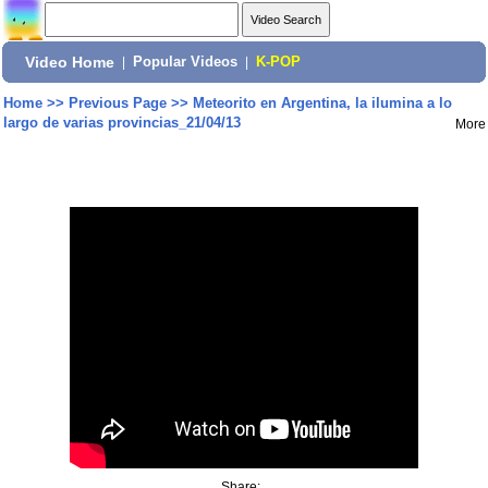
Video Home
|
Popular Videos
|
K-POP
Home
>>
Previous Page
>>
Meteorito en Argentina, la ilumina a lo
largo de varias provincias_21/04/13
More
Share: