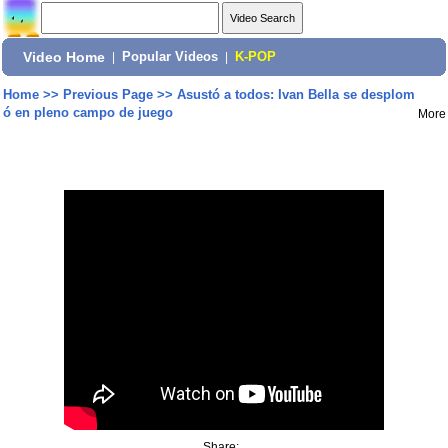
Video Home
|
Popular Videos
|
K-POP
Home
>>
Previous Page
>>
Asustó a todos: Ivan Bella se desplom
ó en pleno campo de juego
More
Share: