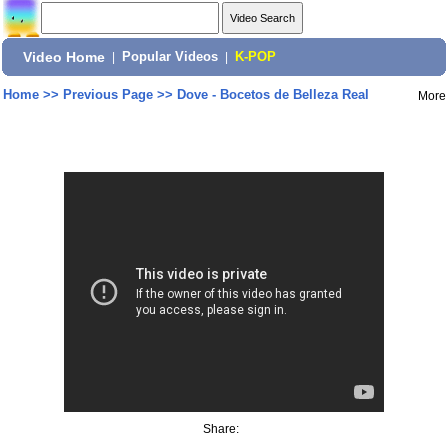
Video Home
|
Popular Videos
|
K-POP
Home
>>
Previous Page
>>
Dove - Bocetos de Belleza Real
More
Share: