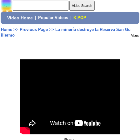
Video Home
|
Popular Videos
|
K-POP
Home
>>
Previous Page
>>
La minería destruye la Reserva San Gu
illermo
More
Share: