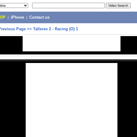
POP
|
iPhone
|
Contact us
Previous Page
>>
Talleres 2 - Racing (O) 1