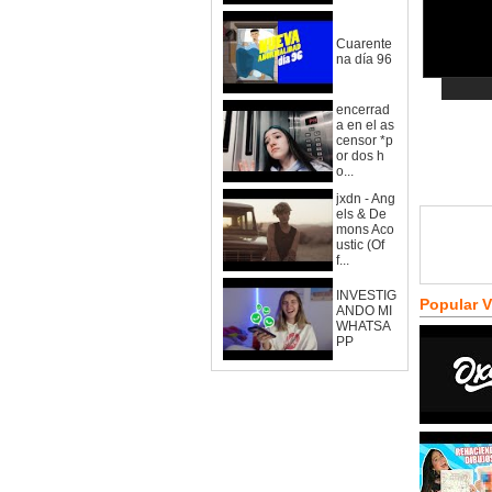
Cuarente
na día 96
encerrad
a en el as
censor *p
or dos h
o...
jxdn - Ang
els & De
mons Aco
ustic (Of
f...
INVESTIG
Popular 
ANDO MI
WHATSA
PP