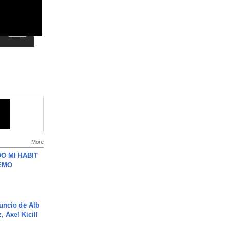
More
O MI HABIT
EMO
uncio de Alb
, Axel Kicill