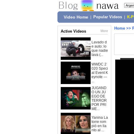
Video Home
|
Popular Videos
|
K-
Home
>>
Active Videos
More
Lavado d
e auto: lo
que nadie
lava (...
WWDC 2
020 Speci
al Event K
eynote —
...
JUGAND
O UN JU
EGO DE
TERROR
POR PRI
ME...
Yanina La
torre rom
pió en lla
nto al ...