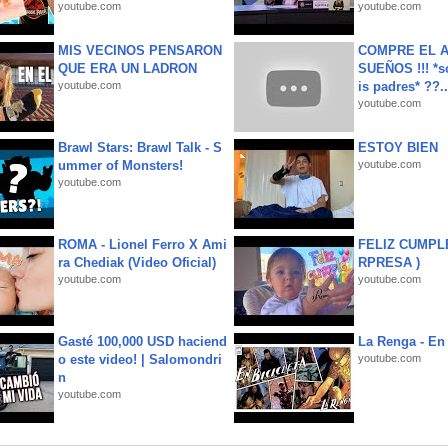
youtube.com
youtube.com
MIS VECINOS PENSARON
COMPRE EL A
QUE ERA UN LADRON
SUEÑOS !!! *s
youtube.com
is padres* ??..
youtube.com
Brawl Stars: Brawl Talk - S
ESTOY BIEN
ummer of Monsters!
youtube.com
youtube.com
ROMA - Lionel Ferro X Ami
FELIZ CUMPL
ra Chediak (Video Oficial)
RPRESA )
youtube.com
youtube.com
Gasté 100,000 USD haciend
La Renga - En 
o este video! | Salomondri
youtube.com
n
youtube.com