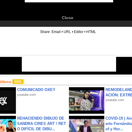
Close
6
Share:
Email
•
URL
•
Editor
•
HTML
Videos
COMUNICADO OXEY
REMODELAND
youtube.com
ACIÓN: EXTR
youtube.com
REHACIENDO DIBUJO DE
COVID-19 | An
SANDRA CIRES ART ! RET
erto Fernández
O DIFÍCIL DE DIBU...
of y Hor...