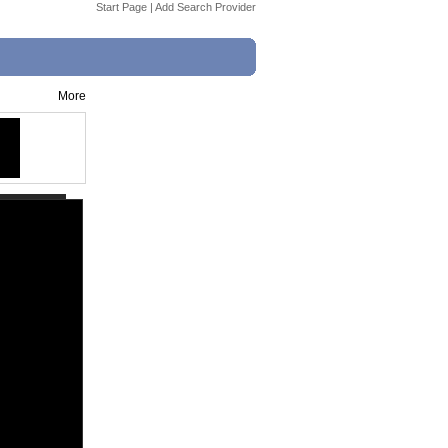
Start Page
|
Add Search Provider
More