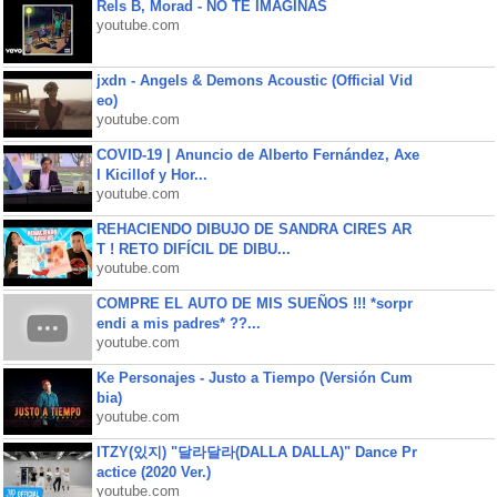
Rels B, Morad - NO TE IMAGINAS
youtube.com
jxdn - Angels & Demons Acoustic (Official Vid
eo)
youtube.com
COVID-19 | Anuncio de Alberto Fernández, Axe
l Kicillof y Hor...
youtube.com
REHACIENDO DIBUJO DE SANDRA CIRES AR
T ! RETO DIFÍCIL DE DIBU...
youtube.com
COMPRE EL AUTO DE MIS SUEÑOS !!! *sorpr
endi a mis padres* ??...
youtube.com
Ke Personajes - Justo a Tiempo (Versión Cum
bia)
youtube.com
ITZY(있지) "달라달라(DALLA DALLA)" Dance Pr
actice (2020 Ver.)
youtube.com