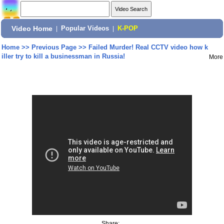
Video Home
|
Popular Videos
|
K-POP
Home
>>
Previous Page
>>
Failed Murder! Real CCTV video how k
iller try to kill a businessman in Russia!
More
Share: