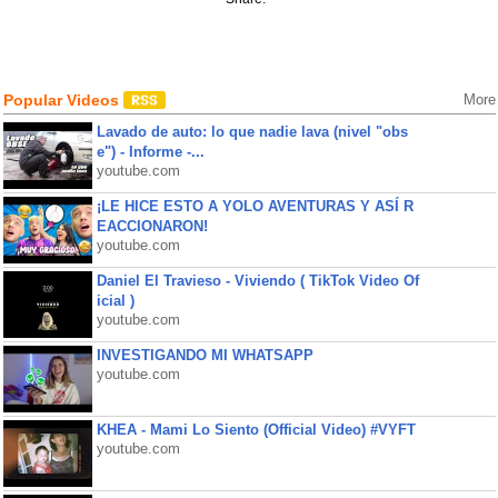
Popular Videos
More
Lavado de auto: lo que nadie lava (nivel "obs
e") - Informe -...
youtube.com
¡LE HICE ESTO A YOLO AVENTURAS Y ASÍ R
EACCIONARON!
youtube.com
Daniel El Travieso - Viviendo ( TikTok Video Of
icial )
youtube.com
INVESTIGANDO MI WHATSAPP
youtube.com
KHEA - Mami Lo Siento (Official Video) #VYFT
youtube.com