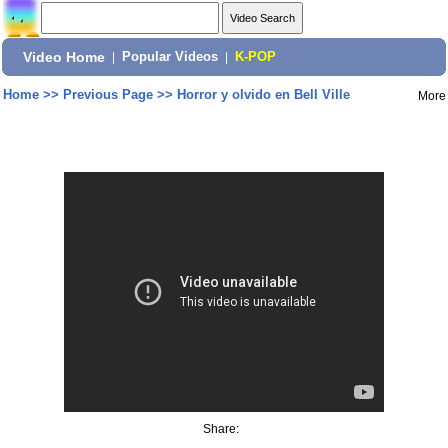
Video Home
|
Popular Videos
|
K-POP
Home
>>
Previous Page
>>
Horror y olvido en Bell Ville
More
Share: