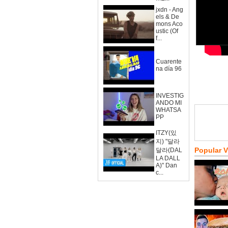
jxdn - Ang
els & De
mons Aco
ustic (Of
f...
Cuarente
na día 96
INVESTIG
ANDO MI
WHATSA
PP
ITZY(있
지) "달라
Popular 
달라(DAL
LA DALL
A)" Dan
c...