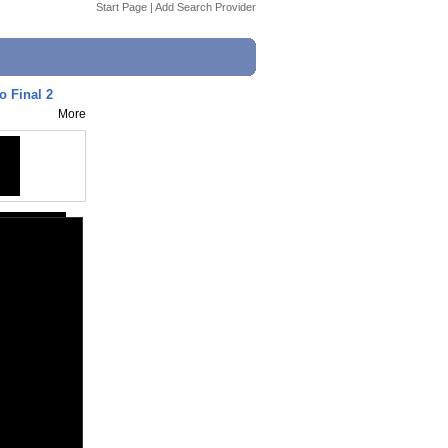
Start Page
|
Add Search Provider
o Final 2
More