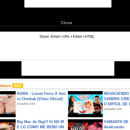
Close
6
Share:
Email
•
URL
•
Editor
•
HTML
Videos
ROMA - Lionel Ferro X Ami
REHACIENDO 
ra Chediak (Video Oficial)
SANDRA CIRE
youtube.com
O DIFÍCIL DE 
youtube.com
Big Mac de 5kg!!! SI NO M
SAMANTA DE 
E LO COMO ME BEBO UN
Analizando