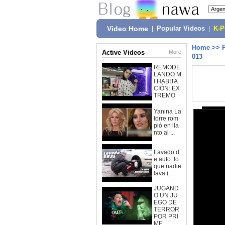
Video Home
|
Popular Videos
|
K-
Home
>>
Active Videos
More
013
REMODE
LANDO M
I HABITA
CIÓN: EX
TREMO
Yanina La
torre rom
pió en lla
nto al ...
Lavado d
e auto: lo
que nadie
lava (...
JUGAND
O UN JU
EGO DE
TERROR
POR PRI
ME...