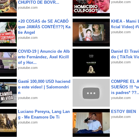
CHUPITO DE BOVR...
youtube.com
youtube.com
+20 COSAS de SE ACABÓ
KHEA - Mami L
que JAMÁS CONTÉ!!??| Ka
ficial Video) 
tie Angel
youtube.com
youtube.com
COVID-19 | Anuncio de Alb
Daniel El Trav
erto Fernández, Axel Kicill
do ( TikTok Vid
of y Hor...
youtube.com
youtube.com
Gasté 100,000 USD haciend
COMPRE EL A
o este video! | Salomondri
SUEÑOS !!! *s
n
is padres* ??..
youtube.com
youtube.com
Luciano Pereyra, Lang Lan
ESTOY BIEN
g - Me Enamore De Ti
youtube.com
youtube.com