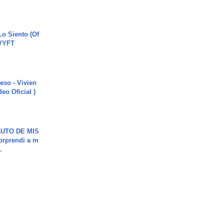
o Siento (Of
#VYFT
ieso - Vivien
eo Oficial )
UTO DE MIS
orprendi a m
.