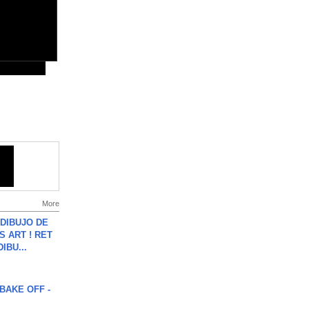
More
DIBUJO DE
S ART ! RET
DIBU...
BAKE OFF -