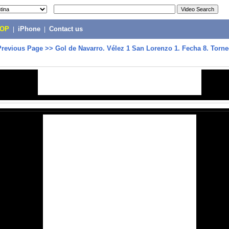
POP
|
iPhone
|
Contact us
Previous Page
>>
Gol de Navarro. Vélez 1 San Lorenzo 1. Fecha 8. Torne