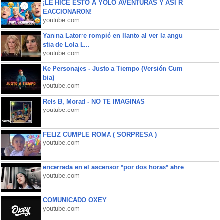
¡LE HICE ESTO A YOLO AVENTURAS Y ASÍ R
EACCIONARON!
youtube.com
Yanina Latorre rompió en llanto al ver la angu
stia de Lola L...
youtube.com
Ke Personajes - Justo a Tiempo (Versión Cum
bia)
youtube.com
Rels B, Morad - NO TE IMAGINAS
youtube.com
FELIZ CUMPLE ROMA ( SORPRESA )
youtube.com
encerrada en el ascensor *por dos horas* ahre
youtube.com
COMUNICADO OXEY
youtube.com