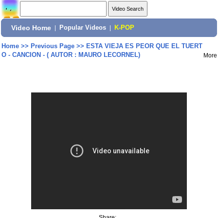
Video Home
|
Popular Videos
|
K-POP
Home
>>
Previous Page
>>
ESTA VIEJA ES PEOR QUE EL TUERT
O - CANCION - ( AUTOR : MAURO LECORNEL)
More
Share: