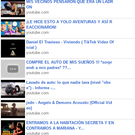
MIS VECINOS PENSARON QUE ERA UN LADR
ON
youtube.com
¡LE HICE ESTO A YOLO AVENTURAS Y ASÍ R
EACCIONARON!
youtube.com
Daniel El Travieso - Viviendo ( TikTok Video Of
icial )
youtube.com
COMPRE EL AUTO DE MIS SUEÑOS !!! *sorpr
endi a mis padres* ??...
youtube.com
Lavado de auto: lo que nadie lava (nivel "obs
e") - Informe -...
youtube.com
jxdn - Angels & Demons Acoustic (Official Vid
eo)
youtube.com
ENTRAMOS A LA HABITACIÓN SECRETA Y EN
CONTRAMOS A MARIANA - Y...
youtube.com