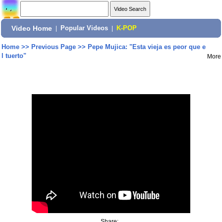
Video Home
|
Popular Videos
|
K-POP
Home
>>
Previous Page
>>
Pepe Mujica: "Esta vieja es peor que e
l tuerto"
More
Share: