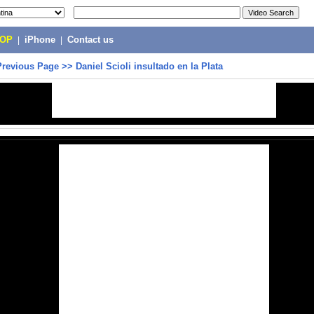
POP
|
iPhone
|
Contact us
Previous Page
>>
Daniel Scioli insultado en la Plata