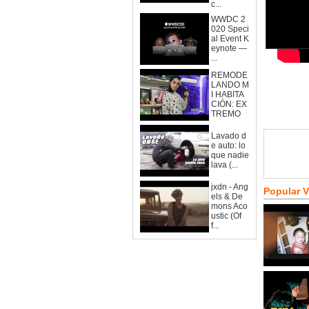
c...
WWDC 2
020 Speci
al Event K
eynote —
...
REMODE
LANDO M
I HABITA
CIÓN: EX
TREMO
Lavado d
e auto: lo
que nadie
lava (...
jxdn - Ang
Popular 
els & De
mons Aco
ustic (Of
f...