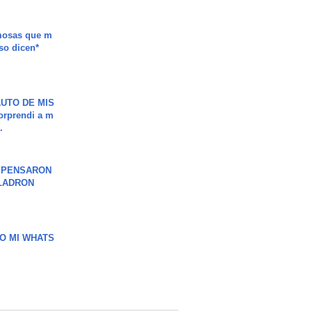
mosas que m
so dicen*
UTO DE MIS
orprendi a m
.
S PENSARON
LADRON
O MI WHATS