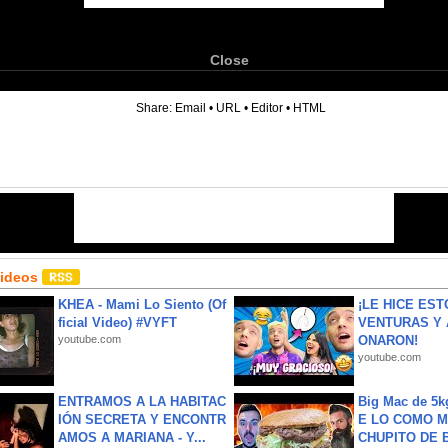
Close
6
Share:
Email
•
URL
•
Editor
•
HTML
Videos
KHEA - Mami Lo Siento (Of
¡LE HICE EST
ficial Video) #VYFT
VENTURAS Y 
youtube.com
ONARON!
youtube.com
ENTRAMOS A LA HABITAC
Big Mac de 5k
IÓN SECRETA Y ENCONTR
E LO COMO M
AMOS A MARIANA - Y...
CHUPITO DE B