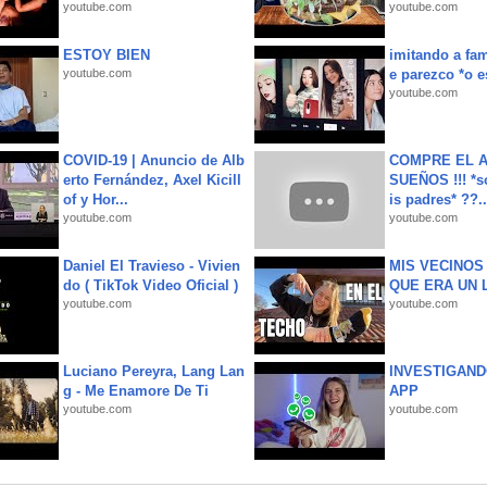
youtube.com
youtube.com
ESTOY BIEN
imitando a fa
youtube.com
e parezco *o e
youtube.com
COVID-19 | Anuncio de Alb
COMPRE EL A
erto Fernández, Axel Kicill
SUEÑOS !!! *s
of y Hor...
is padres* ??..
youtube.com
youtube.com
Daniel El Travieso - Vivien
MIS VECINO
do ( TikTok Video Oficial )
QUE ERA UN 
youtube.com
youtube.com
Luciano Pereyra, Lang Lan
INVESTIGAND
g - Me Enamore De Ti
APP
youtube.com
youtube.com