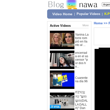
Video Home
|
Popular Videos
|
K-
Home
>>
Active Videos
More
Yanina La
torre rom
pió en lla
nto al ...
encerrad
a en el as
censor *p
or dos h
o...
Cuarente
na día 96
ITZY(있
지) "달라
달라(DAL
LA DALL
A)" Dan