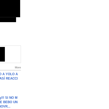
More
O A YOLO A
ASÍ REACCI
g!!! SI NO M
E BEBO UN
OVR...