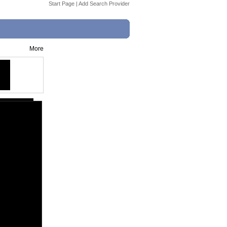
Start Page
|
Add Search Provider
More