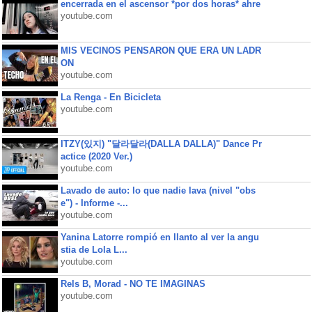
encerrada en el ascensor *por dos horas* ahre
youtube.com
MIS VECINOS PENSARON QUE ERA UN LADR
ON
youtube.com
La Renga - En Bicicleta
youtube.com
ITZY(있지) "달라달라(DALLA DALLA)" Dance Pr
actice (2020 Ver.)
youtube.com
Lavado de auto: lo que nadie lava (nivel "obs
e") - Informe -...
youtube.com
Yanina Latorre rompió en llanto al ver la angu
stia de Lola L...
youtube.com
Rels B, Morad - NO TE IMAGINAS
youtube.com