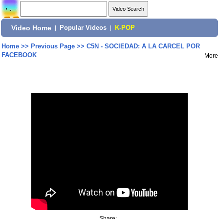
Video Home
|
Popular Videos
|
K-POP
Home
>>
Previous Page
>>
C5N - SOCIEDAD: A LA CARCEL POR
FACEBOOK
More
Share: