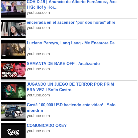
COVID-19 | Anuncio de Alberto Fernández, Axe
l Kicillof y Hor...
youtube.com
encerrada en el ascensor *por dos horas* ahre
youtube.com
Luciano Pereyra, Lang Lang - Me Enamore De
Ti
youtube.com
SAMANTA DE BAKE OFF - Analizando
youtube.com
JUGANDO UN JUEGO DE TERROR POR PRIM
ERA VEZ l Sofia Castro
youtube.com
Gasté 100,000 USD haciendo este video! | Salo
mondrin
youtube.com
COMUNICADO OXEY
youtube.com