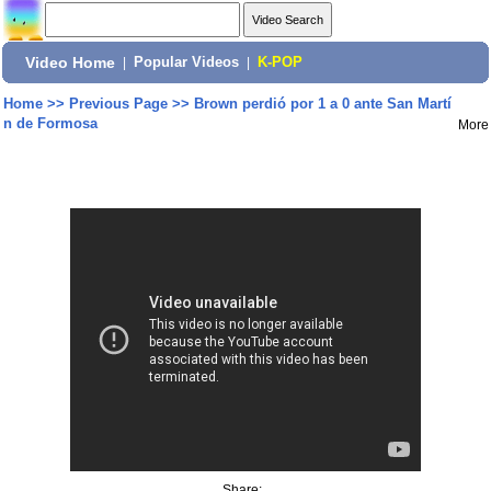
Video Home
|
Popular Videos
|
K-POP
Home
>>
Previous Page
>>
Brown perdió por 1 a 0 ante San Martí
n de Formosa
More
Share: