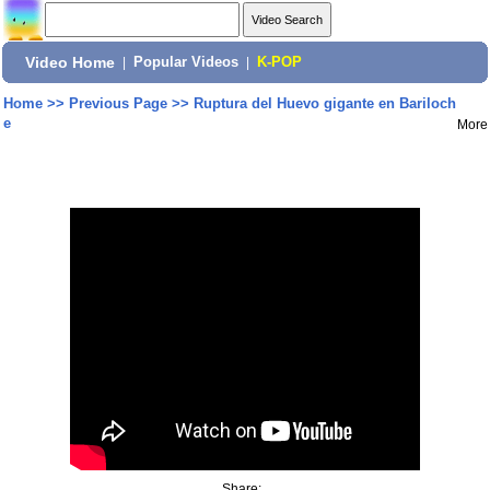
Video Home
|
Popular Videos
|
K-POP
Home
>>
Previous Page
>>
Ruptura del Huevo gigante en Bariloch
e
More
Share: