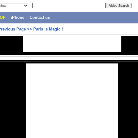
POP
|
iPhone
|
Contact us
Previous Page
>>
Paris is Magic !