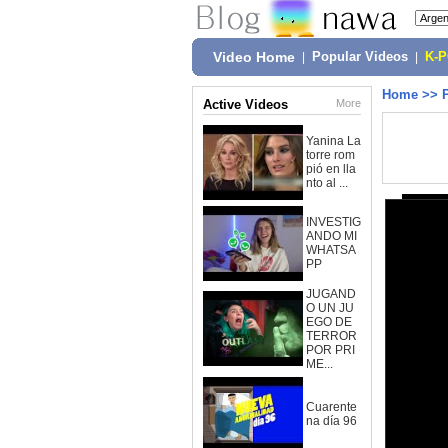
Video Home
|
Popular Videos
|
K-
Home
>>
Active Videos
More
Yanina La
torre rom
pió en lla
nto al ...
INVESTIG
ANDO MI
WHATSA
PP
JUGAND
O UN JU
EGO DE
TERROR
POR PRI
ME...
Cuarente
na día 96