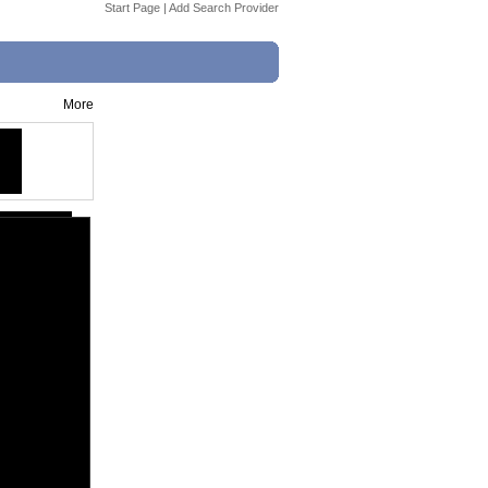
Start Page
|
Add Search Provider
More