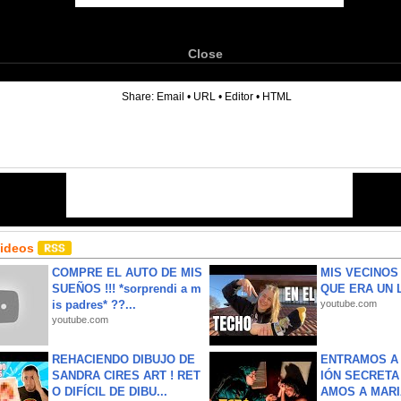
Close
6
Share:
Email
•
URL
•
Editor
•
HTML
Videos
COMPRE EL AUTO DE MIS
MIS VECINO
SUEÑOS !!! *sorprendi a m
QUE ERA UN 
is padres* ??...
youtube.com
youtube.com
REHACIENDO DIBUJO DE
ENTRAMOS A 
SANDRA CIRES ART ! RET
IÓN SECRETA
O DIFÍCIL DE DIBU...
AMOS A MARIA