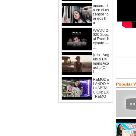
encerrad
a en el as
censor *p
or dos h
o...
WWDC 2
020 Speci
al Event K
eynote —
...
jxdn - Ang
els & De
mons Aco
ustic (Of
f...
REMODE
LANDO M
Popular 
I HABITA
CIÓN: EX
TREMO