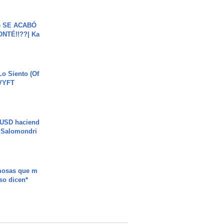
e SE ACABÓ
NTÉ!!??| Ka
o Siento (Of
#VYFT
 USD haciend
| Salomondri
mosas que m
so dicen*