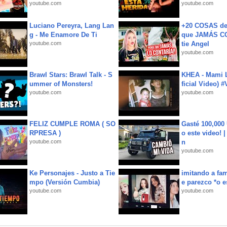
youtube.com
youtube.com
Luciano Pereyra, Lang Lan
+20 COSAS d
g - Me Enamore De Ti
que JAMÁS CO
youtube.com
tie Angel
youtube.com
Brawl Stars: Brawl Talk - S
KHEA - Mami L
ummer of Monsters!
ficial Video) 
youtube.com
youtube.com
FELIZ CUMPLE ROMA ( SO
Gasté 100,000
RPRESA )
o este video! 
youtube.com
n
youtube.com
Ke Personajes - Justo a Tie
imitando a fa
mpo (Versión Cumbia)
e parezco *o e
youtube.com
youtube.com