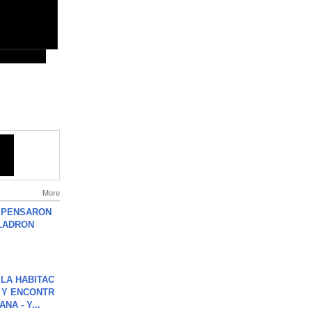
More
S PENSARON
LADRON
LA HABITAC
 Y ENCONTR
NA - Y...