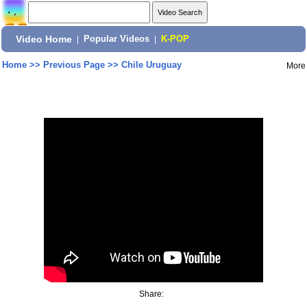
Video Home
|
Popular Videos
|
K-POP
Home
>>
Previous Page
>>
Chile Uruguay
More
Share: