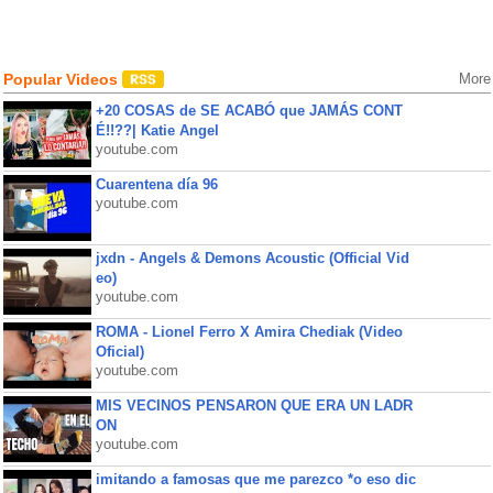
Popular Videos
More
+20 COSAS de SE ACABÓ que JAMÁS CONT
É!!??| Katie Angel
youtube.com
Cuarentena día 96
youtube.com
jxdn - Angels & Demons Acoustic (Official Vid
eo)
youtube.com
ROMA - Lionel Ferro X Amira Chediak (Video
Oficial)
youtube.com
MIS VECINOS PENSARON QUE ERA UN LADR
ON
youtube.com
imitando a famosas que me parezco *o eso dic