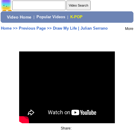
Video Home
|
Popular Videos
|
K-POP
Home
>>
Previous Page
>>
Draw My Life | Julian Serrano
More
Share: