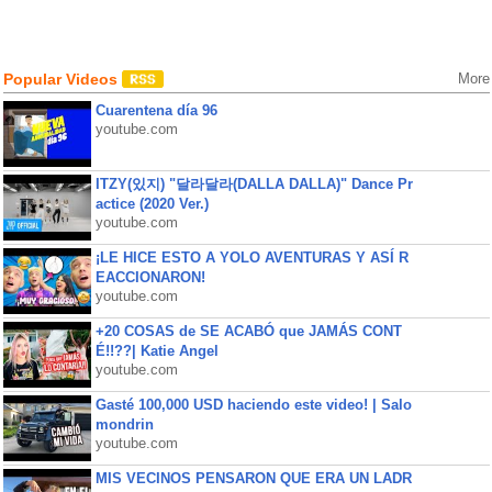
Popular Videos
More
Cuarentena día 96
youtube.com
ITZY(있지) "달라달라(DALLA DALLA)" Dance Pr
actice (2020 Ver.)
youtube.com
¡LE HICE ESTO A YOLO AVENTURAS Y ASÍ R
EACCIONARON!
youtube.com
+20 COSAS de SE ACABÓ que JAMÁS CONT
É!!??| Katie Angel
youtube.com
Gasté 100,000 USD haciendo este video! | Salo
mondrin
youtube.com
MIS VECINOS PENSARON QUE ERA UN LADR