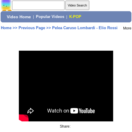
Video Home
|
Popular Videos
|
K-POP
Home
>>
Previous Page
>>
Pelea Caruso Lombardi - Elio Rossi
More
Share: