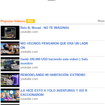
Popular Videos
More
Rels B, Morad - NO TE IMAGINAS
youtube.com
MIS VECINOS PENSARON QUE ERA UN LADR
ON
youtube.com
Gasté 100,000 USD haciendo este video! | Salo
mondrin
youtube.com
REMODELANDO MI HABITACIÓN: EXTREMO
youtube.com
¡LE HICE ESTO A YOLO AVENTURAS Y ASÍ R
EACCIONARON!
youtube.com