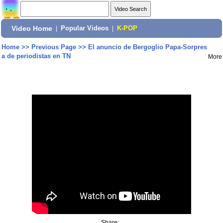
Video Home
|
Popular Videos
|
K-POP
Home
>>
Previous Page
>>
El anuncio de Bergoglio Papa-Sorpres
a de periodistas en TN
More
Share: