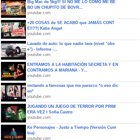
Big Mac de 5kg!!! SI NO ME LO COMO ME BE
BO UN CHUPITO DE BOVR...
youtube.com
+20 COSAS de SE ACABÓ que JAMÁS CONT
É!!??| Katie Angel
youtube.com
Lavado de auto: lo que nadie lava (nivel "obs
e") - Informe -...
youtube.com
ENTRAMOS A LA HABITACIÓN SECRETA Y EN
CONTRAMOS A MARIANA - Y...
youtube.com
imitando a famosas que me parezco *o eso dic
en*
youtube.com
JUGANDO UN JUEGO DE TERROR POR PRIM
ERA VEZ l Sofia Castro
youtube.com
Ke Personajes - Justo a Tiempo (Versión Cum
bia)
youtube.com