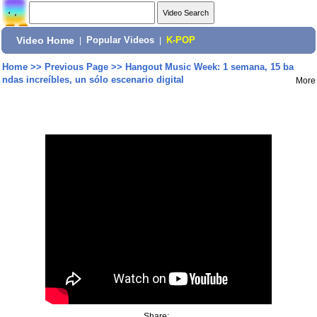
Video Home
|
Popular Videos
|
K-POP
Home
>>
Previous Page
>>
Hangout Music Week: 1 semana, 15 ba
ndas increíbles, un sólo escenario digital
More
Share: