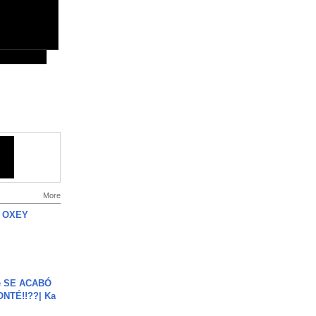
More
 OXEY
e SE ACABÓ
NTÉ!!??| Ka