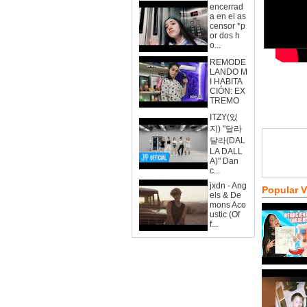
encerrad
a en el as
censor *p
or dos h
o...
REMODE
LANDO M
I HABITA
CIÓN: EX
TREMO
ITZY(있
지) "달라
달라(DAL
LA DALL
A)" Dan
c...
jxdn - Ang
Popular 
els & De
mons Aco
ustic (Of
f...