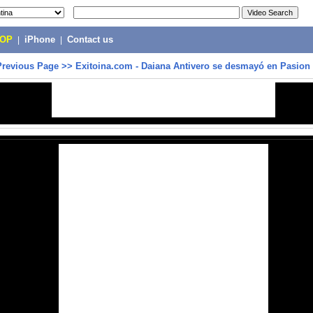
POP
|
iPhone
|
Contact us
Previous Page
>>
Exitoina.com - Daiana Antivero se desmayó en Pasion