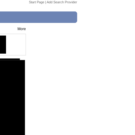
Start Page
|
Add Search Provider
More