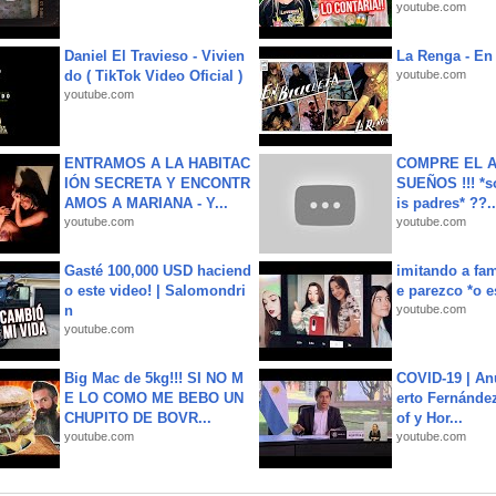
youtube.com
Daniel El Travieso - Vivien
La Renga - En 
do ( TikTok Video Oficial )
youtube.com
youtube.com
ENTRAMOS A LA HABITAC
COMPRE EL A
IÓN SECRETA Y ENCONTR
SUEÑOS !!! *s
AMOS A MARIANA - Y...
is padres* ??..
youtube.com
youtube.com
Gasté 100,000 USD haciend
imitando a fa
o este video! | Salomondri
e parezco *o e
n
youtube.com
youtube.com
Big Mac de 5kg!!! SI NO M
COVID-19 | An
E LO COMO ME BEBO UN
erto Fernández
CHUPITO DE BOVR...
of y Hor...
youtube.com
youtube.com