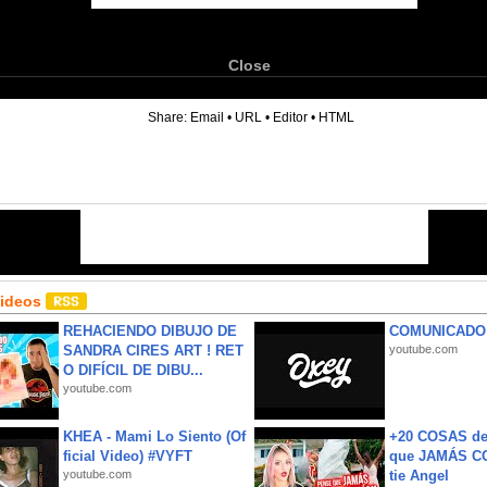
Close
6
Share:
Email
•
URL
•
Editor
•
HTML
Videos
REHACIENDO DIBUJO DE
COMUNICADO
SANDRA CIRES ART ! RET
youtube.com
O DIFÍCIL DE DIBU...
youtube.com
KHEA - Mami Lo Siento (Of
+20 COSAS d
ficial Video) #VYFT
que JAMÁS CO
youtube.com
tie Angel