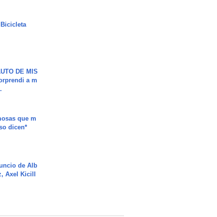
Bicicleta
UTO DE MIS
orprendi a m
.
mosas que m
so dicen*
uncio de Alb
, Axel Kicill