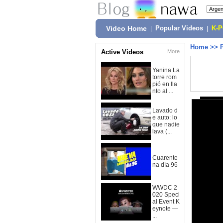
Video Home
|
Popular Videos
|
K-
Home
>>
Active Videos
More
Yanina La
torre rom
pió en lla
nto al ...
Lavado d
e auto: lo
que nadie
lava (...
Cuarente
na día 96
WWDC 2
020 Speci
al Event K
eynote —
...