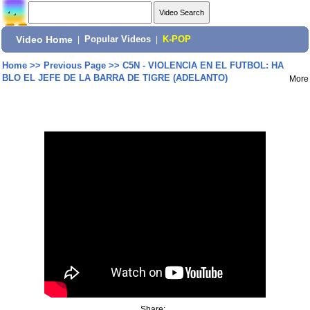
Video Home
|
Popular Videos
|
K-POP
Home
>>
Previous Page
>>
C5N - VIOLENCIA EN EL FUTBOL: HA
BLO EL JEFE DE LA BARRA DE TIGRE (ADELANTO)
More
Share: