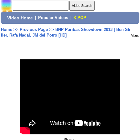
Video Home
|
Popular Videos
|
K-POP
Home
>>
Previous Page
>>
BNP Paribas Showdown 2013 | Ben Sti
ller, Rafa Nadal, JM del Potro [HD]
More
Share: