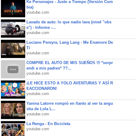
Ke Personajes - Justo a Tiempo (Versión Cum
bia)
youtube.com
Lavado de auto: lo que nadie lava (nivel "obs
e") - Informe -...
youtube.com
Luciano Pereyra, Lang Lang - Me Enamore De
Ti
youtube.com
COMPRE EL AUTO DE MIS SUEÑOS !!! *sorpr
endi a mis padres* ??...
youtube.com
¡LE HICE ESTO A YOLO AVENTURAS Y ASÍ R
EACCIONARON!
youtube.com
Yanina Latorre rompió en llanto al ver la angu
stia de Lola L...
youtube.com
La Renga - En Bicicleta
youtube.com