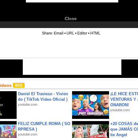
Close
6
Share:
Email
•
URL
•
Editor
•
HTML
Videos
Daniel El Travieso - Vivien
¡LE HICE EST
do ( TikTok Video Oficial )
VENTURAS Y 
youtube.com
ONARON!
youtube.com
FELIZ CUMPLE ROMA ( SO
+20 COSAS d
RPRESA )
que JAMÁS CO
youtube.com
tie Angel