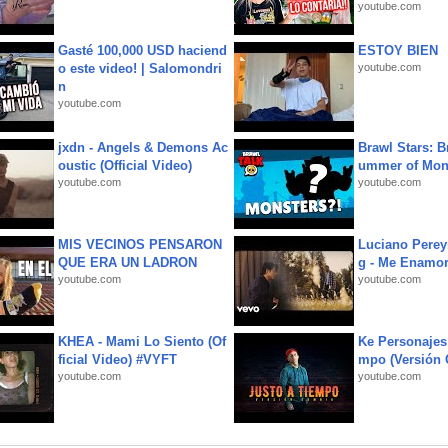
youtube.com
Gasté 100,000 USD haciend
ESTOY BIEN
o este video! | Salomondri
youtube.com
n
youtube.com
jxdn - Angels & Demons Ac
Brawl Stars: B
oustic (Official Video)
ummer of Mon
youtube.com
youtube.com
MIS VECINOS PENSARON
Luciano Perey
QUE ERA UN LADRON
g - Me Enamor
youtube.com
youtube.com
KHEA - Mami Lo Siento (Of
Ke Personajes 
ficial Video) #VYFT
mpo (Versión
youtube.com
youtube.com