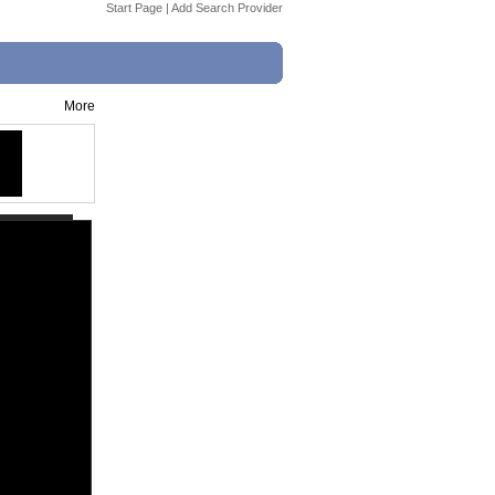
Start Page
|
Add Search Provider
More