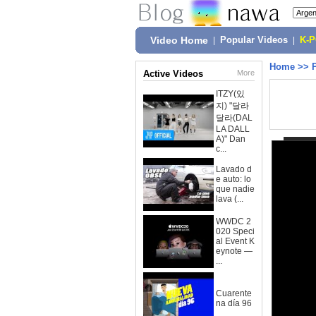
Video Home
|
Popular Videos
|
K-
Home
>>
Active Videos
More
ITZY(있
지) "달라
달라(DAL
LA DALL
A)" Dan
c...
Lavado d
e auto: lo
que nadie
lava (...
WWDC 2
020 Speci
al Event K
eynote —
...
Cuarente
na día 96