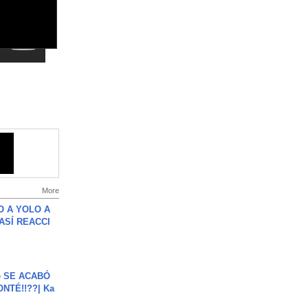
More
O A YOLO A
ASÍ REACCI
e SE ACABÓ
NTÉ!!??| Ka