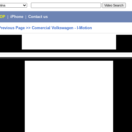
POP
|
iPhone
|
Contact us
Previous Page
>>
Comercial Volkswagen - I-Motion