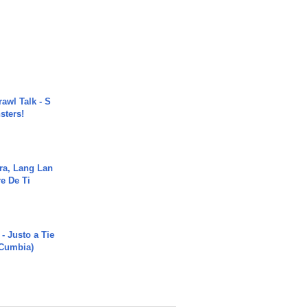
rawl Talk - S
sters!
ra, Lang Lan
e De Ti
- Justo a Tie
 Cumbia)