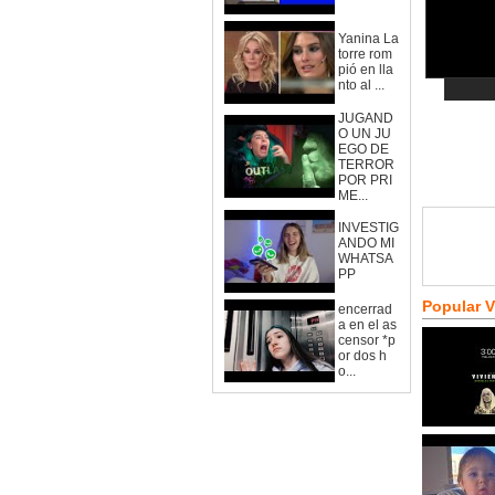
Yanina La
torre rom
pió en lla
nto al ...
JUGAND
O UN JU
EGO DE
TERROR
POR PRI
ME...
INVESTIG
ANDO MI
WHATSA
PP
Popular 
encerrad
a en el as
censor *p
or dos h
o...