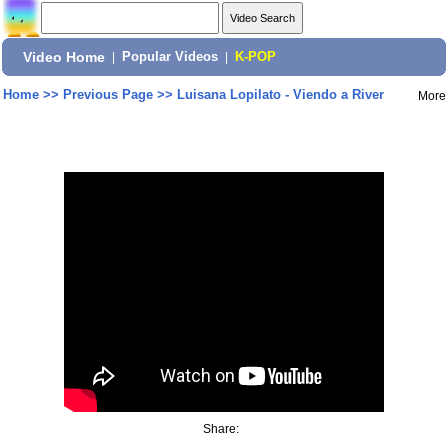
Video Home
|
Popular Videos
|
K-POP
Home
>>
Previous Page
>>
Luisana Lopilato - Viendo a River
More
Share: