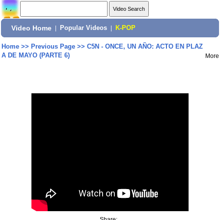
Video Home
|
Popular Videos
|
K-POP
Home
>>
Previous Page
>>
C5N - ONCE, UN AÑO: ACTO EN PLAZ
A DE MAYO (PARTE 6)
More
Share: