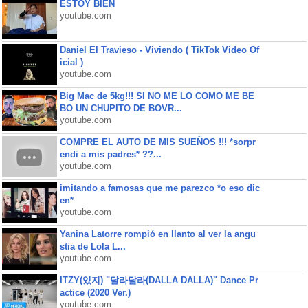
ESTOY BIEN
youtube.com
Daniel El Travieso - Viviendo ( TikTok Video Of
icial )
youtube.com
Big Mac de 5kg!!! SI NO ME LO COMO ME BE
BO UN CHUPITO DE BOVR...
youtube.com
COMPRE EL AUTO DE MIS SUEÑOS !!! *sorpr
endi a mis padres* ??...
youtube.com
imitando a famosas que me parezco *o eso dic
en*
youtube.com
Yanina Latorre rompió en llanto al ver la angu
stia de Lola L...
youtube.com
ITZY(있지) "달라달라(DALLA DALLA)" Dance Pr
actice (2020 Ver.)
youtube.com