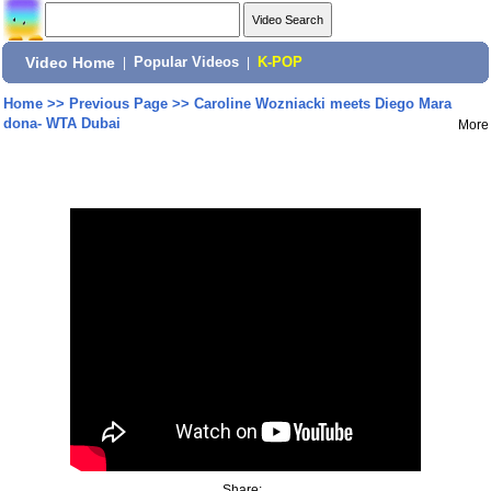
Video Home
|
Popular Videos
|
K-POP
Home
>>
Previous Page
>>
Caroline Wozniacki meets Diego Mara
dona- WTA Dubai
More
Share: