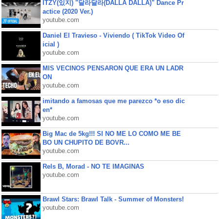
ITZY(있지) "달라달라(DALLA DALLA)" Dance Pr
actice (2020 Ver.)
youtube.com
Daniel El Travieso - Viviendo ( TikTok Video Of
icial )
youtube.com
MIS VECINOS PENSARON QUE ERA UN LADR
ON
youtube.com
imitando a famosas que me parezco *o eso dic
en*
youtube.com
Big Mac de 5kg!!! SI NO ME LO COMO ME BE
BO UN CHUPITO DE BOVR...
youtube.com
Rels B, Morad - NO TE IMAGINAS
youtube.com
Brawl Stars: Brawl Talk - Summer of Monsters!
youtube.com