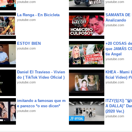
youtube.com
youtube.com
La Renga - En Bicicleta
SAMANTA DE 
youtube.com
Analizando
youtube.com
ESTOY BIEN
+20 COSAS d
youtube.com
que JAMÁS CO
tie Angel
youtube.com
Daniel El Travieso - Vivien
KHEA - Mami L
do ( TikTok Video Oficial )
ficial Video) 
youtube.com
youtube.com
imitando a famosas que m
ITZY(있지) "
e parezco *o eso dicen*
A DALLA)" Dan
youtube.com
(2020 Ver.)
youtube.com