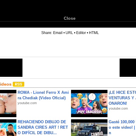
Close
6
Share:
Email
•
URL
•
Editor
•
HTML
Videos
ROMA - Lionel Ferro X Ami
¡LE HICE EST
ra Chediak (Video Oficial)
VENTURAS Y 
youtube.com
ONARON!
youtube.com
REHACIENDO DIBUJO DE
Gasté 100,000
SANDRA CIRES ART ! RET
o este video! 
O DIFÍCIL DE DIBU...
n