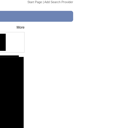
Start Page
|
Add Search Provider
More