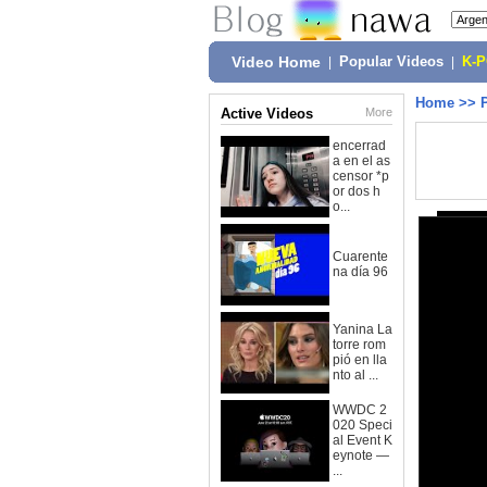
Video Home
|
Popular Videos
|
K-
Home
>>
Active Videos
More
encerrad
a en el as
censor *p
or dos h
o...
Cuarente
na día 96
Yanina La
torre rom
pió en lla
nto al ...
WWDC 2
020 Speci
al Event K
eynote —
...