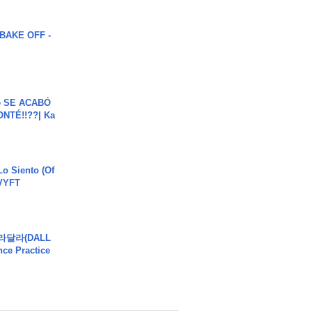
BAKE OFF -
e SE ACABÓ
NTÉ!!??| Ka
o Siento (Of
#VYFT
달라달라(DALL
ce Practice