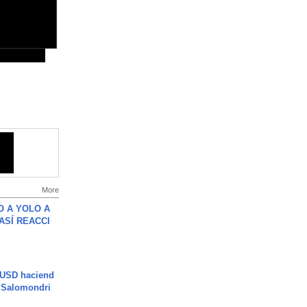
More
O A YOLO A
ASÍ REACCI
 USD haciend
| Salomondri