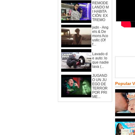
REMODE
LANDO M
I HABITA
CIÓN: EX
TREMO
jxdn - Ang
els & De
mons Aco
ustic (Of
f...
Lavado d
e auto: lo
que nadie
lava (...
JUGAND
O UN JU
Popular 
EGO DE
TERROR
POR PRI
ME...