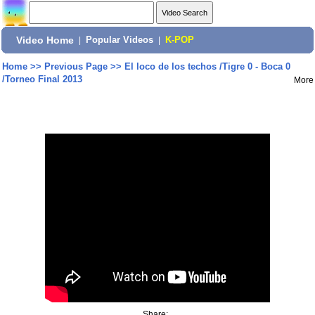
Video Home
|
Popular Videos
|
K-POP
Home
>>
Previous Page
>>
El loco de los techos /Tigre 0 - Boca 0
/Torneo Final 2013
More
Share: