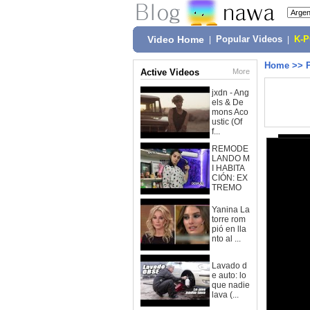
Video Home
|
Popular Videos
|
K-
Home
>>
Active Videos
More
jxdn - Ang
els & De
mons Aco
ustic (Of
f...
REMODE
LANDO M
I HABITA
CIÓN: EX
TREMO
Yanina La
torre rom
pió en lla
nto al ...
Lavado d
e auto: lo
que nadie
lava (...