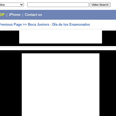
POP
|
iPhone
|
Contact us
Previous Page
>>
Boca Juniors - Día de los Enamorados