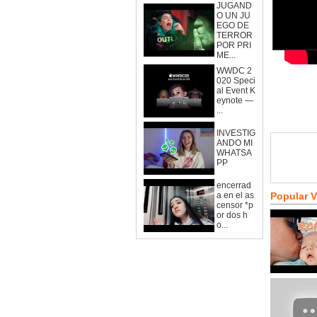
JUGAND
O UN JU
EGO DE
TERROR
POR PRI
ME...
WWDC 2
020 Speci
al Event K
eynote —
...
INVESTIG
ANDO MI
WHATSA
PP
encerrad
a en el as
Popular 
censor *p
or dos h
o...