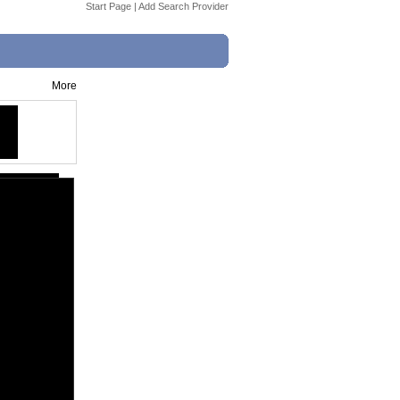
Start Page
|
Add Search Provider
More