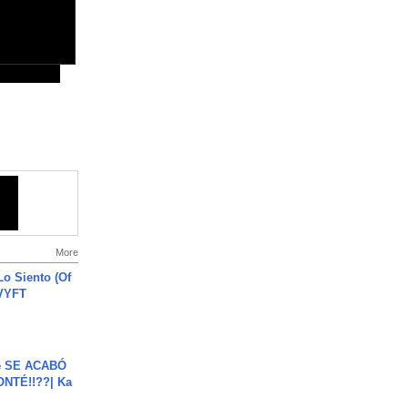
More
o Siento (Of
#VYFT
e SE ACABÓ
NTÉ!!??| Ka