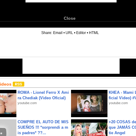
Close
6
Share:
Email
•
URL
•
Editor
•
HTML
Videos
ROMA - Lionel Ferro X Ami
KHEA - Mami L
ra Chediak (Video Oficial)
ficial Video) 
youtube.com
youtube.com
COMPRE EL AUTO DE MIS
+20 COSAS d
SUEÑOS !!! *sorprendi a m
que JAMÁS CO
is padres* ??...
tie Angel