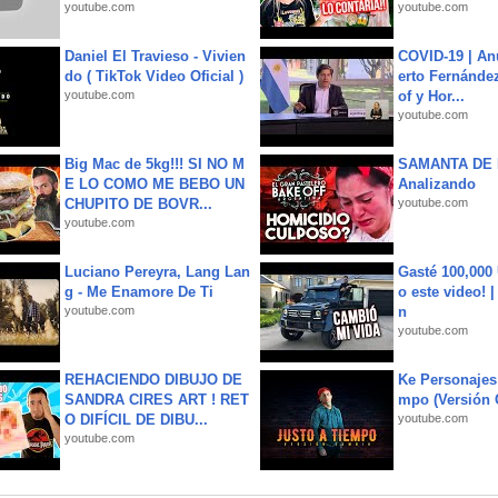
youtube.com
youtube.com
Daniel El Travieso - Vivien
COVID-19 | An
do ( TikTok Video Oficial )
erto Fernández
youtube.com
of y Hor...
youtube.com
Big Mac de 5kg!!! SI NO M
SAMANTA DE 
E LO COMO ME BEBO UN
Analizando
CHUPITO DE BOVR...
youtube.com
youtube.com
Luciano Pereyra, Lang Lan
Gasté 100,000
g - Me Enamore De Ti
o este video! 
youtube.com
n
youtube.com
REHACIENDO DIBUJO DE
Ke Personajes 
SANDRA CIRES ART ! RET
mpo (Versión
O DIFÍCIL DE DIBU...
youtube.com
youtube.com