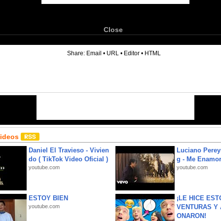
Close
6
Share:
Email
•
URL
•
Editor
•
HTML
Videos
Daniel El Travieso - Vivien
Luciano Perey
do ( TikTok Video Oficial )
g - Me Enamor
youtube.com
youtube.com
ESTOY BIEN
¡LE HICE EST
youtube.com
VENTURAS Y 
ONARON!