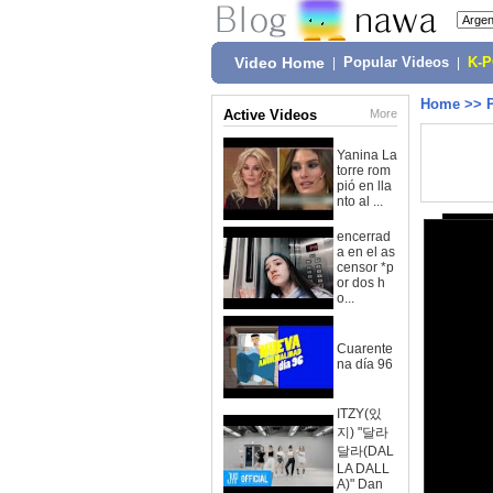
Video Home
|
Popular Videos
|
K-
Home
>>
Active Videos
More
Yanina La
torre rom
pió en lla
nto al ...
encerrad
a en el as
censor *p
or dos h
o...
Cuarente
na día 96
ITZY(있
지) "달라
달라(DAL
LA DALL
A)" Dan