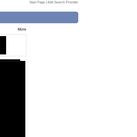
Start Page
|
Add Search Provider
More