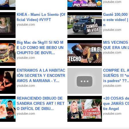
youtube.com
KHEA - Mami Lo Siento (Of
Gasté 100,000
ficial Video) #VYFT
o este video! 
youtube.com
n
youtube.com
Big Mac de 5kg!!! SI NO M
MIS VECINO
E LO COMO ME BEBO UN
QUE ERA UN 
CHUPITO DE BOVR...
youtube.com
youtube.com
ENTRAMOS A LA HABITAC
COMPRE EL A
IÓN SECRETA Y ENCONTR
SUEÑOS !!! *s
AMOS A MARIANA - Y...
is padres* ??..
youtube.com
youtube.com
REHACIENDO DIBUJO DE
+20 COSAS d
SANDRA CIRES ART ! RET
que JAMÁS CO
O DIFÍCIL DE DIBU...
tie Angel
youtube.com
youtube.com