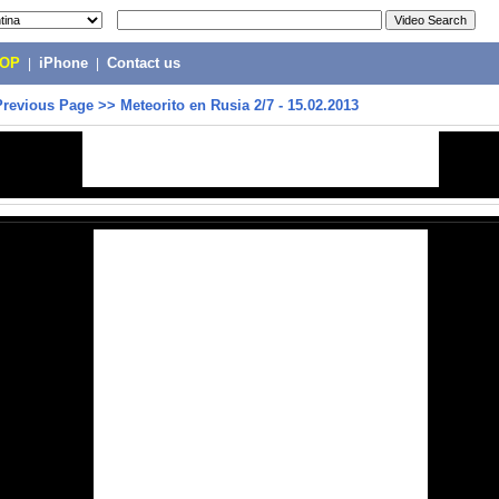
POP
|
iPhone
|
Contact us
Previous Page
>>
Meteorito en Rusia 2/7 - 15.02.2013