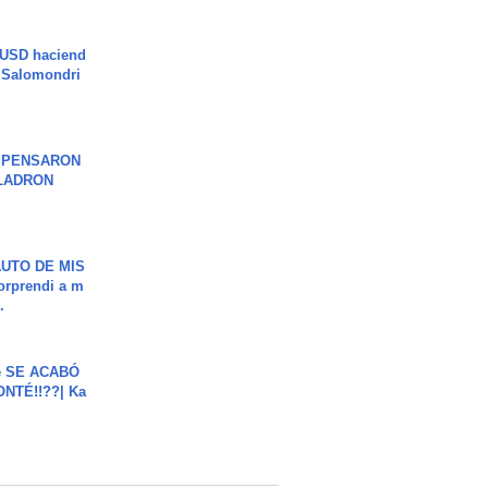
 USD haciend
| Salomondri
S PENSARON
LADRON
UTO DE MIS
orprendi a m
.
e SE ACABÓ
NTÉ!!??| Ka