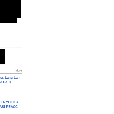
More
ra, Lang Lan
e De Ti
O A YOLO A
ASÍ REACCI