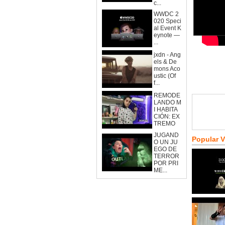
c...
WWDC 2
020 Speci
al Event K
eynote —
...
jxdn - Ang
els & De
mons Aco
ustic (Of
f...
REMODE
LANDO M
I HABITA
CIÓN: EX
TREMO
JUGAND
Popular 
O UN JU
EGO DE
TERROR
POR PRI
ME...