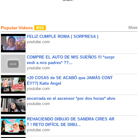
Popular Videos
More
FELIZ CUMPLE ROMA ( SORPRESA )
youtube.com
COMPRE EL AUTO DE MIS SUEÑOS !!! *sorpr
endi a mis padres* ??...
youtube.com
+20 COSAS de SE ACABÓ que JAMÁS CONT
É!!??| Katie Angel
youtube.com
encerrada en el ascensor *por dos horas* ahre
youtube.com
REHACIENDO DIBUJO DE SANDRA CIRES AR
T ! RETO DIFÍCIL DE DIBU...
youtube.com