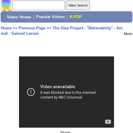
Video Home
|
Popular Videos
|
K-POP
Home
>>
Previous Page
>>
The Glee Project - "Believability" - Ani
mal - Samuel Larsen
More
Share: