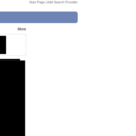
Start Page
|
Add Search Provider
More