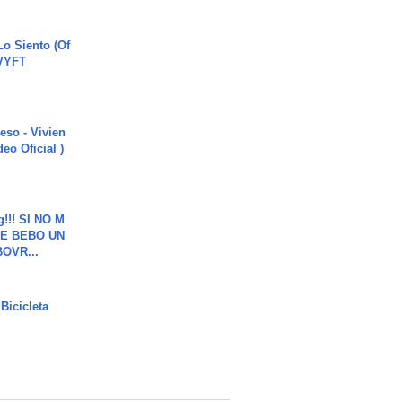
o Siento (Of
#VYFT
ieso - Vivien
eo Oficial )
g!!! SI NO M
E BEBO UN
OVR...
Bicicleta