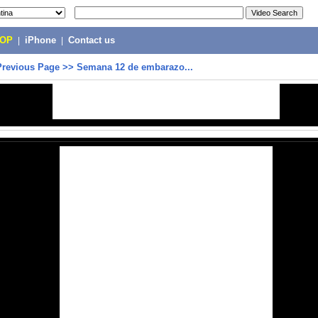
POP
|
iPhone
|
Contact us
Previous Page
>>
Semana 12 de embarazo...