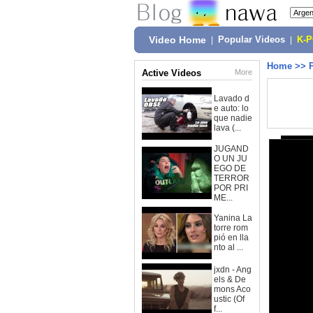
Video Home
|
Popular Videos
|
K-
Home
>>
Active Videos
More
Lavado d
e auto: lo
que nadie
lava (...
JUGAND
O UN JU
EGO DE
TERROR
POR PRI
ME...
Yanina La
torre rom
pió en lla
nto al ...
jxdn - Ang
els & De
mons Aco
ustic (Of
f...