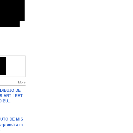
More
DIBUJO DE
S ART ! RET
DIBU...
UTO DE MIS
orprendi a m
.