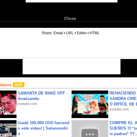
Close
6
Share:
Email
•
URL
•
Editor
•
HTML
Videos
SAMANTA DE BAKE OFF -
REHACIENDO 
Analizando
SANDRA CIRE
youtube.com
O DIFÍCIL DE 
youtube.com
Gasté 100,000 USD haciend
COMPRE EL A
o este video! | Salomondri
SUEÑOS !!! *s
n
is padres* ??..