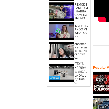
REMODE
LANDO M
I HABITA
CIÓN: EX
TREMO
INVESTIG
ANDO MI
WHATSA
PP
encerrad
a en el as
censor *p
or dos h
o...
ITZY(있
Popular 
지) "달라
달라(DAL
LA DALL
A)" Dan
c...