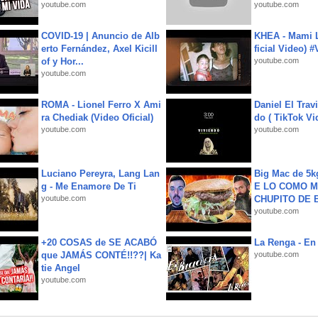
youtube.com
youtube.com
COVID-19 | Anuncio de Alb
KHEA - Mami L
erto Fernández, Axel Kicill
ficial Video) 
of y Hor...
youtube.com
youtube.com
ROMA - Lionel Ferro X Ami
Daniel El Trav
ra Chediak (Video Oficial)
do ( TikTok Vid
youtube.com
youtube.com
Luciano Pereyra, Lang Lan
Big Mac de 5k
g - Me Enamore De Ti
E LO COMO M
youtube.com
CHUPITO DE B
youtube.com
+20 COSAS de SE ACABÓ
La Renga - En 
que JAMÁS CONTÉ!!??| Ka
youtube.com
tie Angel
youtube.com