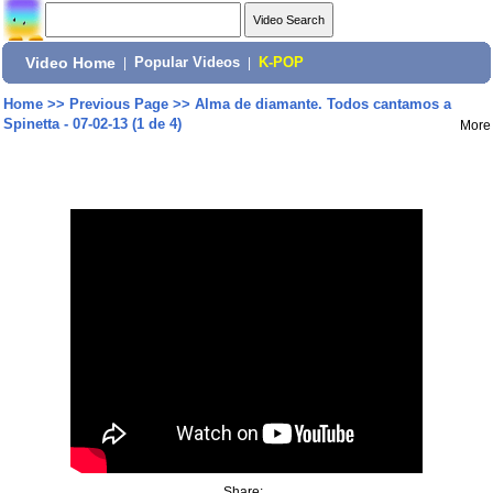
Video Home
|
Popular Videos
|
K-POP
Home
>>
Previous Page
>>
Alma de diamante. Todos cantamos a
Spinetta - 07-02-13 (1 de 4)
More
Share: