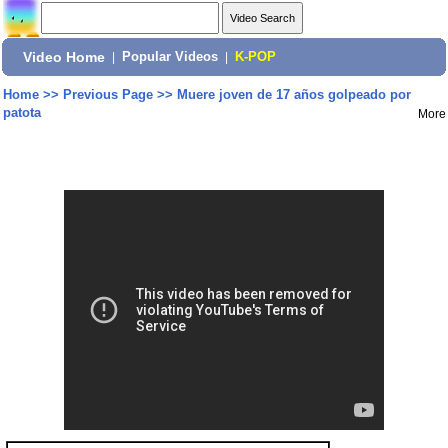
Video Home
|
Popular Videos
|
K-POP
Home
>>
Previous Page
>>
Muere joven de 17 años golpeado por
patota
More
Share: