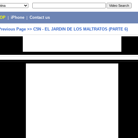
POP
|
iPhone
|
Contact us
Previous Page
>>
C5N - EL JARDIN DE LOS MALTRATOS (PARTE 6)