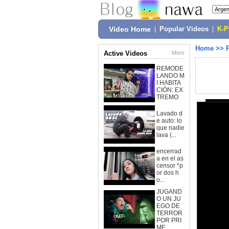
Video Home
|
Popular Videos
|
K-
Home
>>
Active Videos
More
REMODE
LANDO M
I HABITA
CIÓN: EX
TREMO
Lavado d
e auto: lo
que nadie
lava (...
encerrad
a en el as
censor *p
or dos h
o...
JUGAND
O UN JU
EGO DE
TERROR
POR PRI
ME...