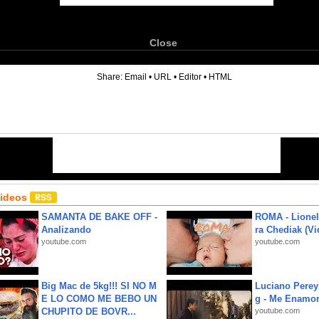
Close
6
Share:
Email
•
URL
•
Editor
•
HTML
Videos
SAMANTA DE BAKE OFF -
ROMA - Lionel
Analizando
ra Chediak (Vi
youtube.com
youtube.com
Big Mac de 5kg!!! SI NO M
Luciano Perey
E LO COMO ME BEBO UN
g - Me Enamor
CHUPITO DE BOVR...
youtube.com