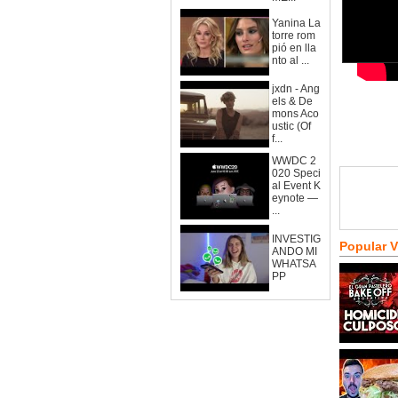
Yanina La
torre rom
pió en lla
nto al ...
jxdn - Ang
els & De
mons Aco
ustic (Of
f...
WWDC 2
020 Speci
al Event K
eynote —
...
INVESTIG
Popular 
ANDO MI
WHATSA
PP