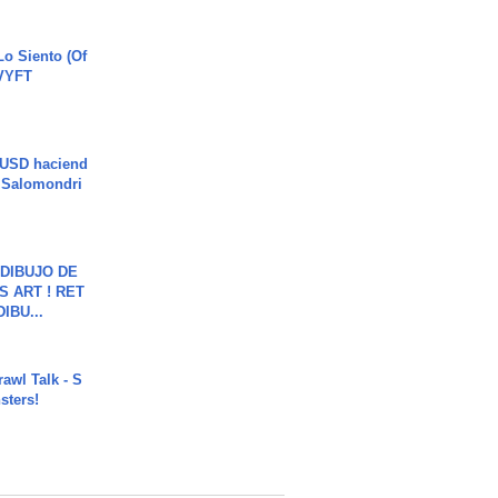
o Siento (Of
#VYFT
 USD haciend
| Salomondri
DIBUJO DE
S ART ! RET
DIBU...
rawl Talk - S
sters!