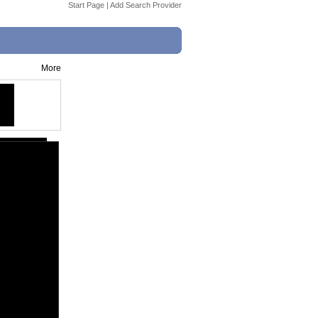
Start Page
|
Add Search Provider
More