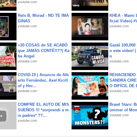
youtube.com
Rels B, Morad - NO TE IMA
KHEA - Mami L
GINAS
ficial Video) 
youtube.com
youtube.com
+20 COSAS de SE ACABÓ
Gasté 100,000
que JAMÁS CONTÉ!!??| Ka
o este video! 
tie Angel
n
youtube.com
youtube.com
COVID-19 | Anuncio de Alb
REHACIENDO 
erto Fernández, Axel Kicill
SANDRA CIRE
of y Hor...
O DIFÍCIL DE 
youtube.com
youtube.com
COMPRE EL AUTO DE MIS
Brawl Stars: B
SUEÑOS !!! *sorprendi a m
ummer of Mon
is padres* ??...
youtube.com
youtube.com