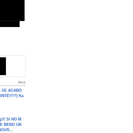
More
e SE ACABÓ
NTÉ!!??| Ka
g!!! SI NO M
E BEBO UN
OVR...