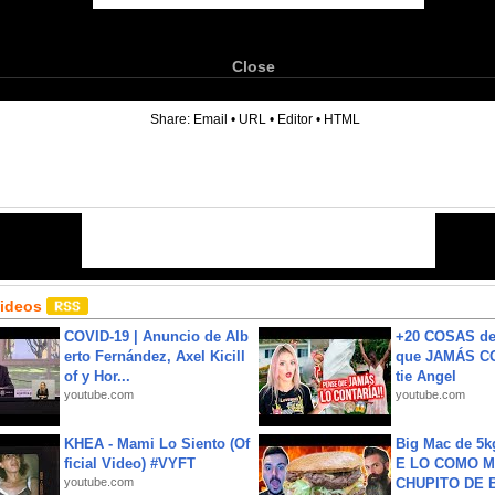
Close
6
Share:
Email
•
URL
•
Editor
•
HTML
Videos
COVID-19 | Anuncio de Alb
+20 COSAS d
erto Fernández, Axel Kicill
que JAMÁS CO
of y Hor...
tie Angel
youtube.com
youtube.com
KHEA - Mami Lo Siento (Of
Big Mac de 5k
ficial Video) #VYFT
E LO COMO M
youtube.com
CHUPITO DE B