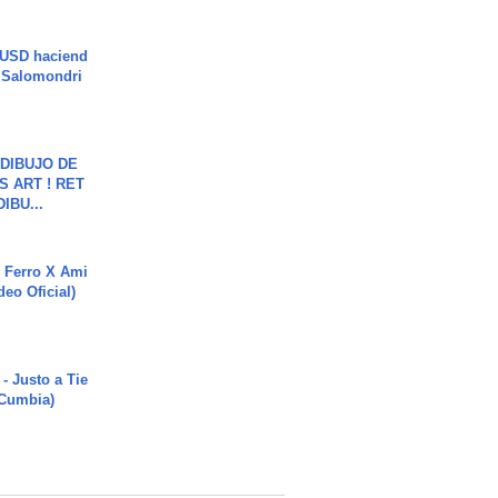
 USD haciend
| Salomondri
DIBUJO DE
S ART ! RET
DIBU...
 Ferro X Ami
deo Oficial)
- Justo a Tie
 Cumbia)