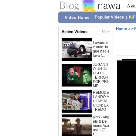
Video Home
|
Popular Videos
|
K-
Home
>>
Active Videos
More
Lavado d
e auto: lo
que nadie
lava (...
JUGAND
O UN JU
EGO DE
TERROR
POR PRI
ME...
REMODE
LANDO M
I HABITA
CIÓN: EX
TREMO
jxdn - Ang
els & De
mons Aco
ustic (Of
f...