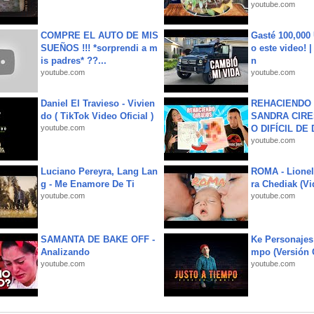
youtube.com
COMPRE EL AUTO DE MIS
Gasté 100,000
SUEÑOS !!! *sorprendi a m
o este video! 
is padres* ??...
n
youtube.com
youtube.com
Daniel El Travieso - Vivien
REHACIENDO 
do ( TikTok Video Oficial )
SANDRA CIRE
youtube.com
O DIFÍCIL DE 
youtube.com
Luciano Pereyra, Lang Lan
ROMA - Lionel
g - Me Enamore De Ti
ra Chediak (Vi
youtube.com
youtube.com
SAMANTA DE BAKE OFF -
Ke Personajes 
Analizando
mpo (Versión
youtube.com
youtube.com