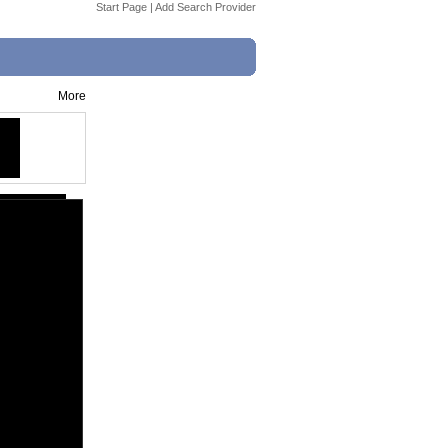
Start Page
|
Add Search Provider
More