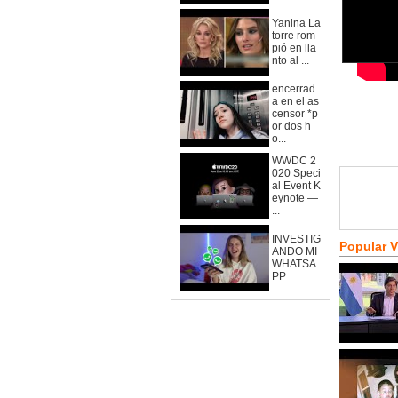
Yanina La
torre rom
pió en lla
nto al ...
encerrad
a en el as
censor *p
or dos h
o...
WWDC 2
020 Speci
al Event K
eynote —
...
INVESTIG
Popular 
ANDO MI
WHATSA
PP