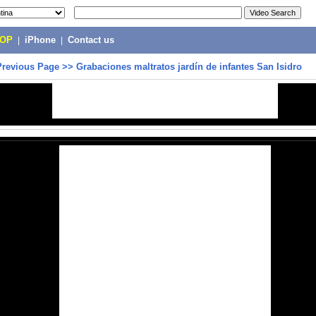
POP
|
iPhone
|
Contact us
Previous Page
>>
Grabaciones maltratos jardín de infantes San Isidro